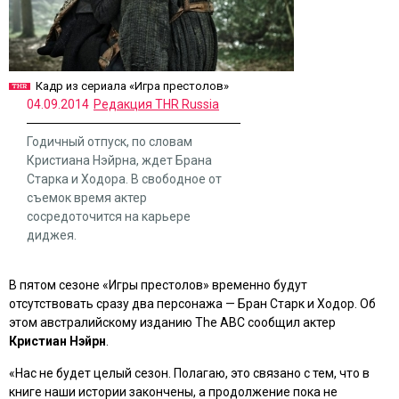
Кадр из сериала «Игра престолов»
04.09.2014
Редакция THR Russia
Годичный отпуск, по словам
Кристиана Нэйрна, ждет Брана
Старка и Ходора. В свободное от
съемок время актер
сосредоточится на карьере
диджея.
В пятом сезоне
«Игры престолов»
временно будут
отсутствовать сразу два персонажа — Бран Старк и Ходор. Об
этом австралийскому изданию The ABC сообщил актер
Кристиан Нэйрн
.
«Нас не будет целый сезон. Полагаю, это связано с тем, что в
книге наши истории закончены, а продолжение пока не