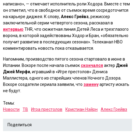
написано», — отмечает исполнитель роли Ходора. Вместе с тем
он отметил, что в свободное от съемок время сосредоточится
на карьере диджея. К слову,
Алекс Грейвз
, режиссер
заключительной серии четвертого сезона, рассказал в
интервью
THR, что сюжетная линия Детей Леса и трехглазого
ворона, в которой задействованы Ходор и Бран, «обязательно
получит развитие в последующих сезонах». Телеканал HBO
комментировать новость пока отказывается.
Напомним, производство пятого сезона стартовало в июне в
Испании. Вскоре после начала съемок
скончался
актер
Джей
Джей Мерфи
, игравший в
«Игре престолов»
Дениса
Маллистера, одного из старейших членов Ночного Дозора.
Вскоре создатели сериала заявили, что
замену
артисту искать
не будут.
Темы:
Новости
ТВ
Игра престолов
Кристиан Нэйрн
Алекс Грейвз
Поделиться