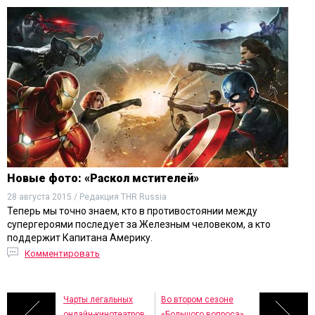
Новые фото: «Раскол мстителей»
28 августа 2015 / Редакция THR Russia
Теперь мы точно знаем, кто в противостоянии между
супергероями последует за Железным человеком, а кто
поддержит Капитана Америку.
Комментировать
Чарты легальных
Во втором сезоне
онлайн-кинотеатров,
«Большого вопроса»