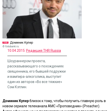
Доминик Купер
© fotobank.ru
10.04.2015
Редакция THR Russia
Шоураннером проекта,
рассказывающего о похождениях
священника, его бывшей подружки
и вампира-алкоголика, выступит
один из авторов «Во все тяжкие»
Сэм Кэтлин.
Доминик Купер
близок к тому, чтобы получить главную роль в
новом сериале телеканала AMC
«Проповедник»
(
Preacher
).