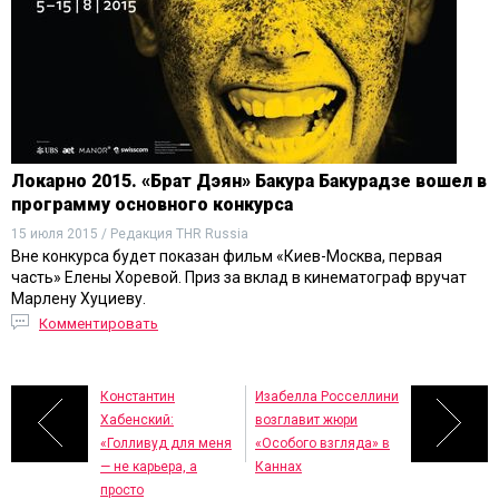
Локарно 2015. «Брат Дэян» Бакура Бакурадзе вошел в
программу основного конкурса
15 июля 2015 / Редакция THR Russia
Вне конкурса будет показан фильм «Киев-Москва, первая
часть» Елены Хоревой. Приз за вклад в кинематограф вручат
Марлену Хуциеву.
Комментировать
Константин
Изабелла Росселлини
Хабенский:
возглавит жюри
«Голливуд для меня
«Особого взгляда» в
— не карьера, а
Каннах
просто