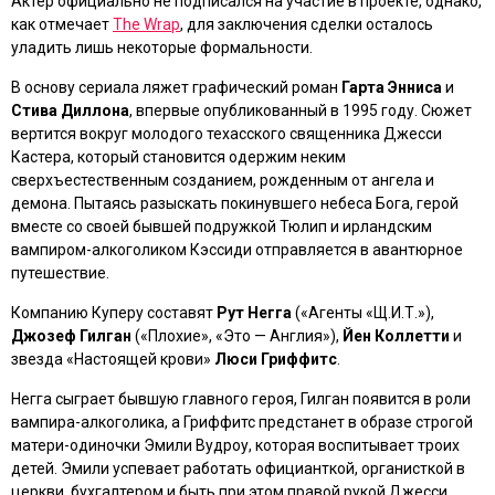
Актер официально не подписался на участие в проекте, однако,
как отмечает
The Wrap
, для заключения сделки осталось
уладить лишь некоторые формальности.
В основу сериала ляжет графический роман
Гарта Энниса
и
Стива Диллона
, впервые опубликованный в 1995 году. Сюжет
вертится вокруг молодого техасского священника Джесси
Кастера, который становится одержим неким
сверхъестественным созданием, рожденным от ангела и
демона. Пытаясь разыскать покинувшего небеса Бога, герой
вместе со своей бывшей подружкой Тюлип и ирландским
вампиром-алкоголиком Кэссиди отправляется в авантюрное
путешествие.
Компанию Куперу составят
Рут Негга
(
«Агенты «Щ.И.Т.»
),
Джозеф Гилган
(
«Плохие», «Это — Англия»
),
Йен Коллетти
и
звезда
«Настоящей крови»
Люси Гриффитс
.
Негга сыграет бывшую главного героя, Гилган появится в роли
вампира-алкоголика, а Гриффитс предстанет в образе строгой
матери-одиночки Эмили Вудроу, которая воспитывает троих
детей. Эмили успевает работать официанткой, органисткой в
церкви, бухгалтером и быть при этом правой рукой Джесси.