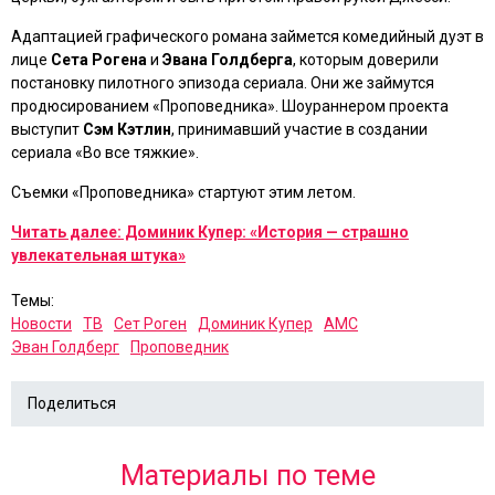
Адаптацией графического романа займется комедийный дуэт в
лице
Сета Рогена
и
Эвана Голдберга
, которым доверили
постановку пилотного эпизода сериала. Они же займутся
продюсированием
«Проповедника»
. Шоураннером проекта
выступит
Сэм Кэтлин
, принимавший участие в создании
сериала
«Во все тяжкие»
.
Съемки
«Проповедника»
стартуют этим летом.
Читать далее: Доминик Купер: «История — страшно
увлекательная штука»
Темы:
Новости
ТВ
Сет Роген
Доминик Купер
AMC
Эван Голдберг
Проповедник
Поделиться
Материалы по теме