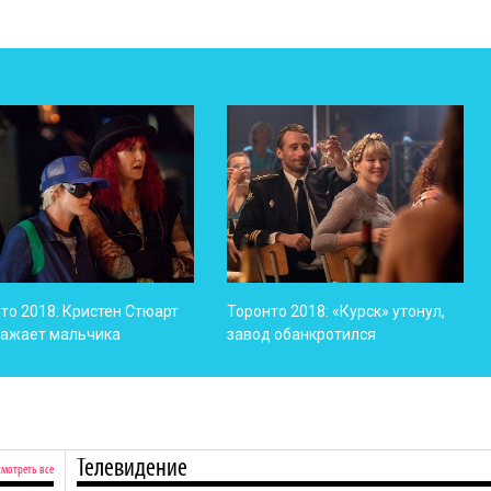
то 2018: Кристен Стюарт
Торонто 2018: «Курск» утонул,
ражает мальчика
завод обанкротился
Телевидение
смотреть все