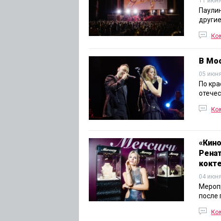
11 июня
Паулин
другие
Ко
В Мо
05 июня
По кра
отечес
Ко
«Кино
Ренат
кокте
04 июня
Меропр
после 
Ко