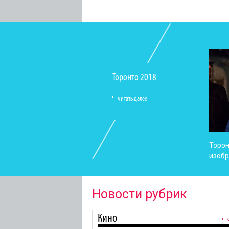
Торонто 2018
читать далее
Торон
изоб
Новости рубрик
Кино