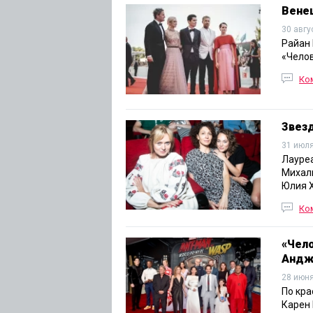
Венец
30 авгу
Райан 
«Челов
Ко
Звез
31 июля
Лауре
Михалк
Юлия Х
Ко
«Чело
Андж
28 июня
По кра
Карен 