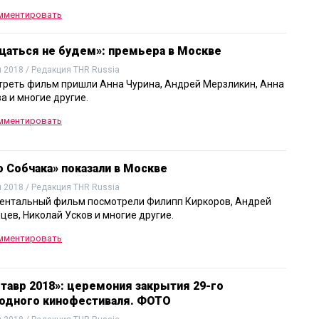
мментировать
щаться не будем»: премьера в Москве
 2018 / Редакция THR Russia
треть фильм пришли Анна Чурина, Андрей Мерзликин, Анна
а и многие другие.
мментировать
 Собчака» показали в Москве
 2018 / Редакция THR Russia
ентальный фильм посмотрели Филипп Киркоров, Андрей
цев, Николай Усков и многие другие.
мментировать
тавр 2018»: церемония закрытия 29-го
одного кинофестиваля. ФОТО