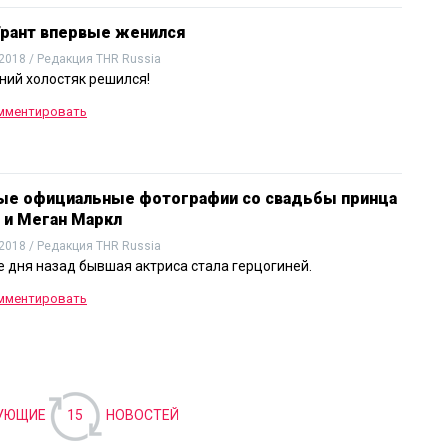
Грант впервые женился
2018 / Редакция THR Russia
ний холостяк решился!
мментировать
ые официальные фотографии со свадьбы принца
 и Меган Маркл
2018 / Редакция THR Russia
 дня назад бывшая актриса стала герцогиней.
мментировать
УЮЩИЕ
15
НОВОСТЕЙ