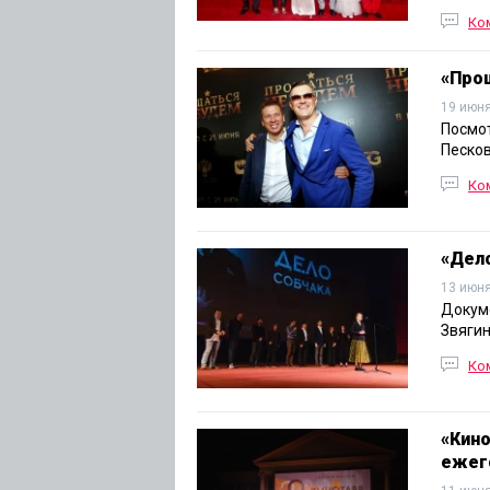
Ко
«Про
19 июня
Посмо
Песков
Ко
«Дело
13 июня
Докум
Звягин
Ко
«Кино
ежег