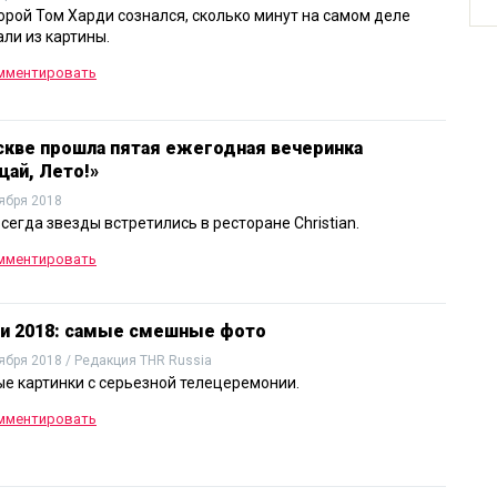
орой Том Харди сознался, сколько минут на самом деле
ли из картины.
мментировать
скве прошла пятая ежегодная вечеринка
ай, Лето!»
ября 2018
всегда звезды встретились в ресторане Christian.
мментировать
и 2018: самые смешные фото
ября 2018 / Редакция THR Russia
е картинки с серьезной телецеремонии.
мментировать