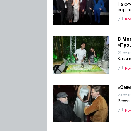
На кот
выреза
Ко
В Мо
«Прощ
21 сент
Как и 
Ко
«Эмм
20 сент
Веселы
Ко