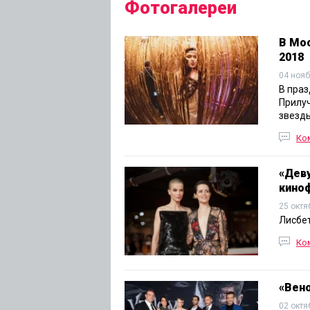
Фотогалереи
В Мо
2018
04 нояб
В пра
Прилуч
звезды
Ко
«Деву
кино
25 октя
Лисбет
Ко
«Вен
02 октя