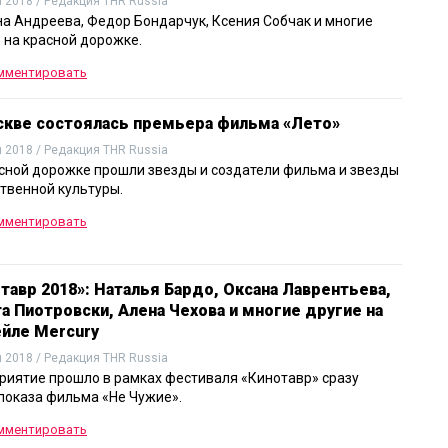
 2018 / Редакция THR Russia
а Андреева, Федор Бондарчук, Ксения Собчак и многие
 на красной дорожке.
мментировать
скве состоялась премьера фильма «Лето»
 2018 / Редакция THR Russia
сной дорожке прошли звезды и создатели фильма и звезды
твенной культуры.
мментировать
тавр 2018»: Наталья Бардо, Оксана Лаврентьева,
а Пиотровски, Алена Чехова и многие другие на
йле Mercury
 2018 / Редакция THR Russia
иятие прошло в рамках фестиваля «Кинотавр» сразу
показа фильма «Не Чужие».
мментировать