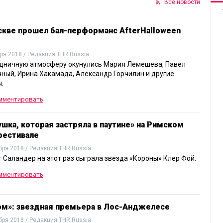
Все новости
скве прошел бал-перформанс AfterHalloween
ря 2018 / Редакция THR Russia
здничную атмосферу окунулись Мария Лемешева, Павел
ный, Ирина Хакамада, Александр Горчилин и другие
.
мментировать
шка, которая застряла в паутине» на Римском
фестивале
бря 2018 / Редакция THR Russia
 Саландер на этот раз сыграла звезда «Короны» Клер Фой.
мментировать
ом»: звездная премьера в Лос-Анджелесе
бря 2018 / Редакция THR Russia