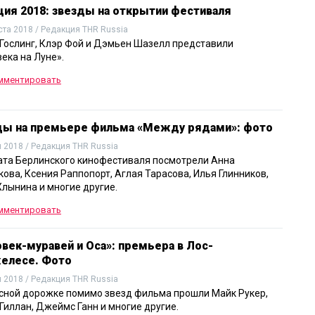
ия 2018: звезды на открытии фестиваля
ста 2018 / Редакция THR Russia
Гослинг, Клэр Фой и Дэмьен Шазелл представили
ека на Луне».
мментировать
ды на премьере фильма «Между рядами»: фото
 2018 / Редакция THR Russia
ата Берлинского кинофестиваля посмотрели Анна
ова, Ксения Раппопорт, Аглая Тарасова, Илья Глинников,
лынина и многие другие.
мментировать
век-муравей и Оса»: премьера в Лос-
елесе. Фото
 2018 / Редакция THR Russia
сной дорожке помимо звезд фильма прошли Майк Рукер,
Гиллан, Джеймс Ганн и многие другие.