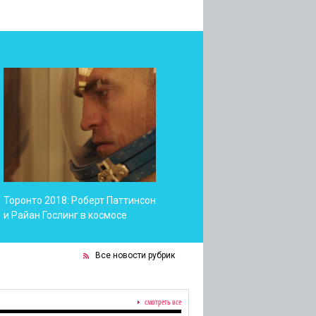
Торонто 2018: Роберт Паттинсон
и Райан Гослинг в космосе
Все новости рубрик
смотреть все