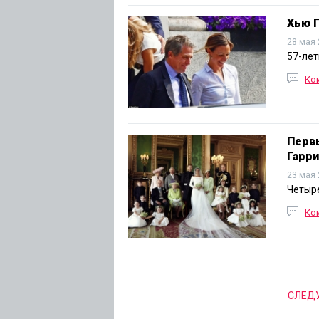
Хью 
28 мая 
57-лет
Ко
Перв
Гарри
23 мая 
Четыре
Ко
СЛЕД