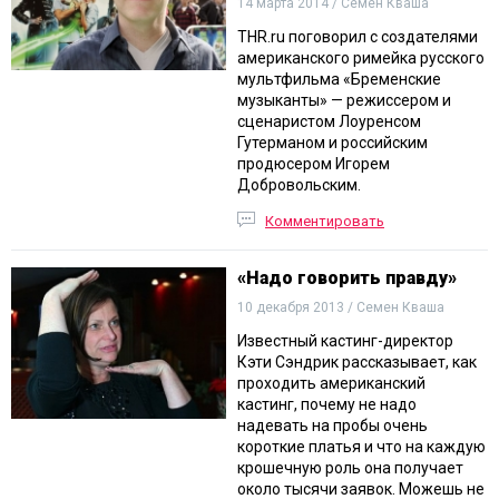
14 марта 2014 / Семен Кваша
THR.ru поговорил с создателями
американского римейка русского
мультфильма «Бременские
музыканты» — режиссером и
сценаристом Лоуренсом
Гутерманом и российским
продюсером Игорем
Добровольским.
Комментировать
«Надо говорить правду»
10 декабря 2013 / Семен Кваша
Известный кастинг-директор
Кэти Сэндрик рассказывает, как
проходить американский
кастинг, почему не надо
надевать на пробы очень
короткие платья и что на каждую
крошечную роль она получает
около тысячи заявок. Можешь не