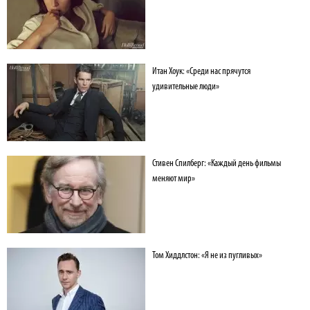
Итан Хоук: «Среди нас прячутся
удивительные люди»
Стивен Спилберг: «Каждый день фильмы
меняют мир»
Том Хиддлстон: «Я не из пугливых»