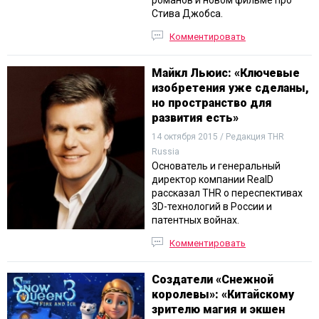
романов и новом фильме про
Стива Джобса.
Комментировать
Майкл Льюис: «Ключевые
изобретения уже сделаны,
но пространство для
развития есть»
14 октября 2015 / Редакция THR
Russia
Основатель и генеральный
директор компании RealD
рассказал THR о переспективах
3D-технологий в России и
патентных войнах.
Комментировать
Создатели «Снежной
королевы»: «Китайскому
зрителю магия и экшен