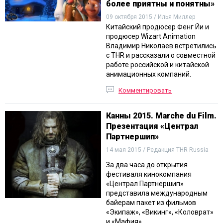
более приятны и понятны»
09 октября 2015 / Илья Миллер
Китайский продюсер Фенг Йи и
продюсер Wizart Animation
Владимир Николаев встретились
с THR и рассказали о совместной
работе российской и китайской
анимационных компаний.
Комментировать
Канны 2015. Marche du Film.
Презентация «Централ
Партнершип»
14 мая 2015 / Редакция THR Russia
За два часа до открытия
фестиваля кинокомпания
«Централ Партнершип»
представила международным
байерам пакет из фильмов
«Экипаж», «Викинг», «Коловрат»
и «Мафия».