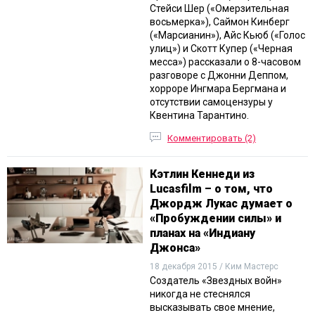
Стейси Шер («Омерзительная
восьмерка»), Саймон Кинберг
(«Марсианин»), Айс Кьюб («Голос
улиц») и Скотт Купер («Черная
месса») рассказали о 8-часовом
разговоре с Джонни Деппом,
хорроре Ингмара Бергмана и
отсутствии самоцензуры у
Квентина Тарантино.
Комментировать (2)
Кэтлин Кеннеди из
Lucasfilm – о том, что
Джордж Лукас думает о
«Пробуждении силы» и
планах на «Индиану
Джонса»
18 декабря 2015 / Ким Мастерс
Создатель «Звездных войн»
никогда не стеснялся
высказывать свое мнение,