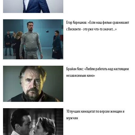
Егор Корешков: «Если наш фильм сравнивают
с Висконти - это уже что-то значит...»
Брайан Кокс: «Люблю работать над настоящим
независимым кино»
10 лучших киноцитат по версии женщин и
мужчин