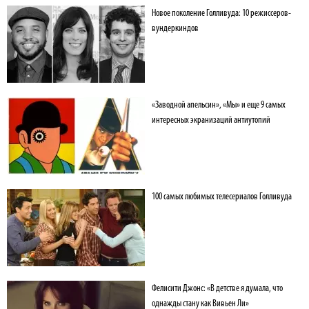
Новое поколение Голливуда: 10 режиссеров-
вундеркиндов
ориса Хлебникова
«Заводной апельсин», «Мы» и еще 9 самых
интересных экранизаций антиутопий
100 самых любимых телесериалов Голливуда
Фелисити Джонс: «В детстве я думала, что
однажды стану как Вивьен Ли»