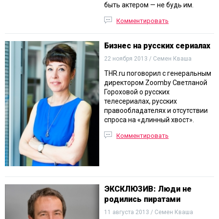
быть актером — не будь им.
Комментировать
Бизнес на русских сериалах
22 ноября 2013 / Семен Кваша
THR.ru поговорил с генеральным
директором Zoomby Светланой
Гороховой о русских
телесериалах, русских
правообладателях и отсутствии
спроса на «длинный хвост».
Комментировать
ЭКСКЛЮЗИВ: Люди не
родились пиратами
11 августа 2013 / Семен Кваша