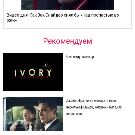
Видео дня: Как Зак Снайдер снял бы «Над пропастью во
ржи»
Рекомендуем
Слоны идут на север
х» с Евгением
Джеймс Франко: «В молодости я снял
несколько фильмов, которыми был дико
недоволен»