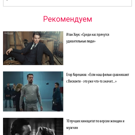
Рекомендуем
Итан Хоук: «Среди нас прячутся
удивительные люди»
Егор Корешков: «Если наш фильм сравнивают
х» с Евгением
с Висконти - это уже что-то значит...»
10 лучших киноцитат по версии женщин и
мужчин
ориса Хлебникова