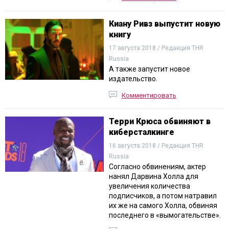
Киану Ривз выпустит новую
книгу
17 августа 2018 / Редакция THR
Russia
А также запустит новое
издательство.
Комментировать
Терри Крюса обвиняют в
киберсталкинге
16 августа 2018 / Редакция THR
Russia
Согласно обвинениям, актер
нанял Дарвина Холла для
увеличения количества
подписчиков, а потом натравил
их же на самого Холла, обвиняя
последнего в «вымогательстве».