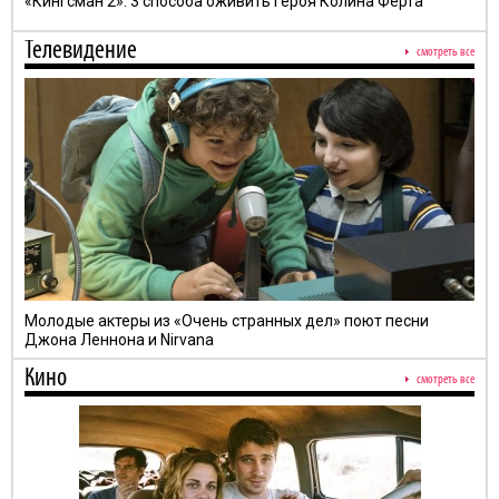
«Кингсман 2»: 3 способа оживить героя Колина Ферта
Телевидение
смотреть все
Молодые актеры из «Очень странных дел» поют песни
Джона Леннона и Nirvana
Кино
смотреть все