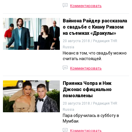
Комментировать
Вайнона Райдер рассказала
о свадьбе с Киану Ривзом
на съемках «Дракулы»
20 августа 2018 / Редакция THR
Russia
Нюанс в том, что свадьбу можно
считать настоящей.
Комментировать
Приянка Чопра и Ник
Джонас официально
помолвлены
20 августа 2018 / Редакция THR
Russia
Пара обручилась в субботу в
Мумбаи.
Комментировать