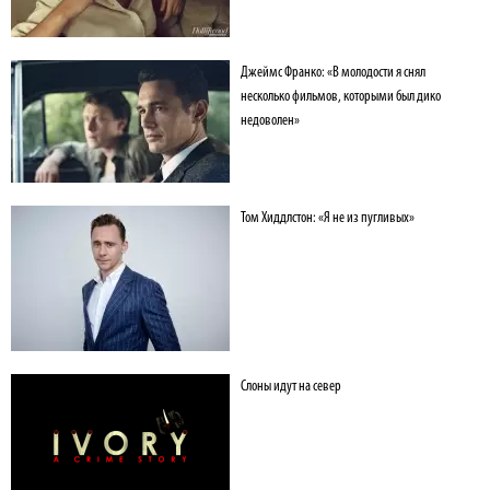
Джеймс Франко: «В молодости я снял
несколько фильмов, которыми был дико
недоволен»
Том Хиддлстон: «Я не из пугливых»
Слоны идут на север