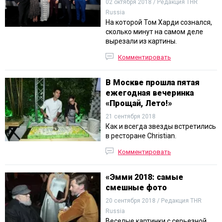
02 октября 2018 / Редакция THR
Russia
На которой Том Харди сознался,
сколько минут на самом деле
вырезали из картины.
Комментировать
В Москве прошла пятая
ежегодная вечеринка
«Прощай, Лето!»
21 сентября 2018
Как и всегда звезды встретились
в ресторане Christian.
Комментировать
«Эмми 2018: самые
смешные фото
20 сентября 2018 / Редакция THR
Russia
Веселые картинки с серьезной