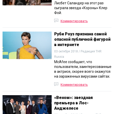
Лисбет Саландер на этот раз
сыграла звезда «Короны» Клер
Фой.
Комментировать
Руби Роуз признана самой
опасной публичной фигурой
в интернете
03 октября 2018 / Редакция THR
Russia
McAfee сообщает, что
пользователи, заинтересованные
в актрисе, скорее всего окажутся
на зараженных вирусами сайтах.
Комментировать
«Веном»: звездная
премьера в Лос-
Анджелесе