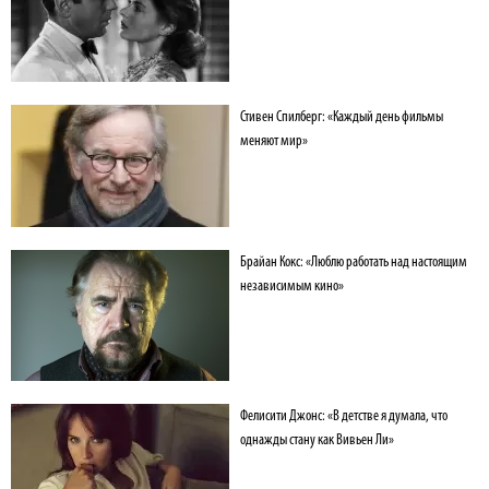
Стивен Спилберг: «Каждый день фильмы
меняют мир»
Брайан Кокс: «Люблю работать над настоящим
независимым кино»
Фелисити Джонс: «В детстве я думала, что
однажды стану как Вивьен Ли»