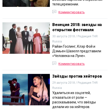
телецеремонии.
Комментировать
Венеция 2018: звезды на
открытии фестиваля
30 августа 2018 / Редакция THR
Russia
Райан Гослинг, Клэр Фой и
Дэмьен Шазелл представили
«Человека на Луне».
Комментировать
Звёзды против хейтеров
29 августа 2018 / Редакция THR
Russia
Удалиться из соцсетей,
отказаться от роли —
рассказываем, что звёзды
делали из-за хейтеров.