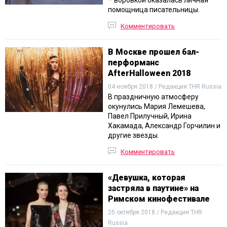
– воровкой оказалась личная
помощница писательницы.
Комментировать
В Москве прошел бал-
перформанс
AfterHalloween 2018
04 ноября 2018 / Редакция THR Russia
В праздничную атмосферу
окунулись Мария Лемешева,
Павел Прилучный, Ирина
Хакамада, Александр Горчилин и
другие звезды.
Комментировать
«Девушка, которая
застряла в паутине» на
Римском кинофестивале
25 октября 2018 / Редакция THR
Russia