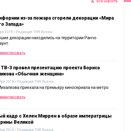
Все новости
ифорнии из-за пожара сгорели декорации «Мира
о Запада»
ря 2018 / Редакция THR Russia
шие декорации находились на территории Ранчо
аунт.
мментировать
 ТВ-3 провел презентацию проекта Бориса
никова «Обычная женщина»
бря 2018 / Редакция THR Russia
ихалкова приехала на премьеру киносериала на метро.
мментировать
ый кадр с Хелен Миррен в образе императрицы
ерины Великой
бря 2018 / Редакция THR Russia