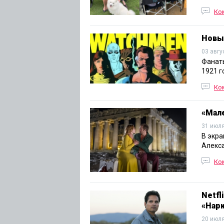
Ко
Новый
03 авгу
Фанаты
1921 г
Ко
«Мале
31 июля
В экра
Алекса
Ко
Netfl
«Нар
20 июля