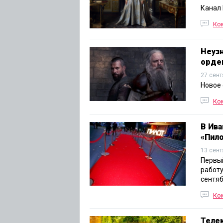
Канал 
Ко
Неуз
орде
27 сент
Новое 
Ко
В Ива
«Пил
13 сент
Первый
работу
сентяб
Ко
Телек