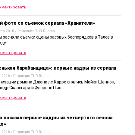
мментировать
 фото со съемок сериала «Хранители»
ста 2018 / Редакция THR Russia
 засняли съемки сцены расовых беспорядков в Талсе в
оду.
мментировать
нькая барабанщица»: первые кадры из сериала
 2018 / Редакция THR Russia
низации романа Джона ле Карре снялись Майкл Шеннон,
ндр Скарсгард и Флоренс Пью.
мментировать
ix показал первые кадры из четвертого сезона
ко»
 2018 / Редакция THR Russia