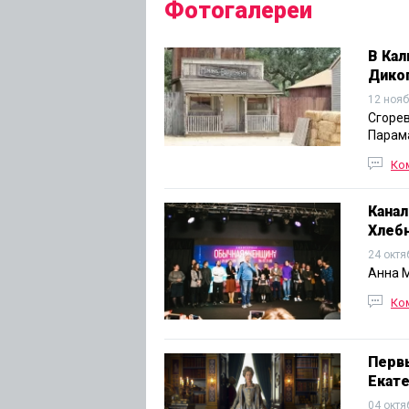
Фотогалереи
В Кал
Диког
12 нояб
Сгорев
Парам
Ко
Канал
Хлеб
24 октя
Анна М
Ко
Перв
Екат
04 октя