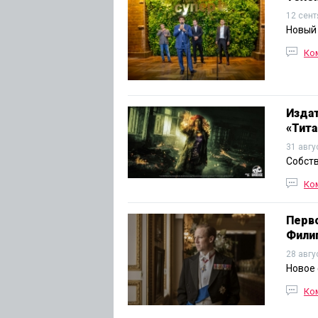
12 сент
Новый 
Ко
Изда
«Тита
31 авгу
Cобств
Ко
Перво
Фили
28 авгу
Новое 
Ко