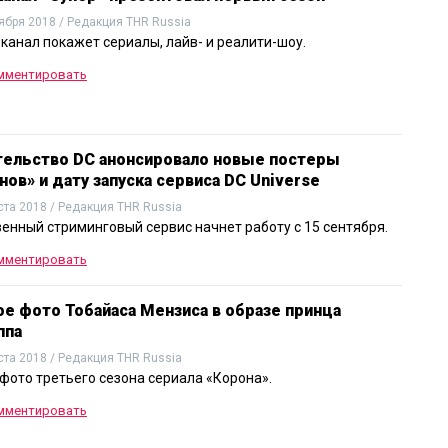
ября 2018 / Редакция THR Russia
канал покажет сериалы, лайв- и реалити-шоу.
мментировать
тельство DC анонсировало новые постеры
нов» и дату запуска сервиса DC Universe
ста 2018 / Редакция THR Russia
енный стриминговый сервис начнет работу с 15 сентября.
мментировать
е фото Тобайаса Мензиса в образе принца
ппа
ста 2018 / Редакция THR Russia
фото третьего сезона сериала «Корона».
мментировать