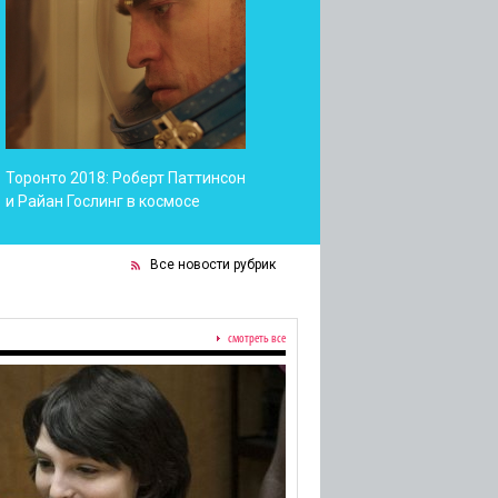
Торонто 2018: Роберт Паттинсон
и Райан Гослинг в космосе
Все новости рубрик
смотреть все