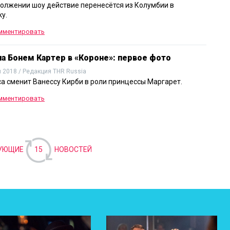
олжении шоу действие перенесётся из Колумбии в
у.
мментировать
а Бонем Картер в «Короне»: первое фото
 2018 / Редакция THR Russia
а сменит Ванессу Кирби в роли принцессы Маргарет.
мментировать
УЮЩИЕ
15
НОВОСТЕЙ