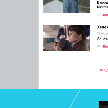
В прод
Мексик
Ко
Хелен
18 июля
Актрис
Ко
СЛЕД