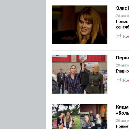
Элис 
28 авгу
Премье
сентяб
Ко
Перв
28 авгу
Главно
Ко
Кидма
«Бол
20 авгу
Новые 