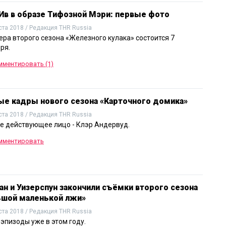
Ив в образе Тифозной Мэри: первые фото
ста 2018 / Редакция THR Russia
ра второго сезона «Железного кулака» состоится 7
ря.
мментировать (1)
ые кадры нового сезона «Карточного домика»
ста 2018 / Редакция THR Russia
е действующее лицо - Клэр Андервуд.
мментировать
н и Уизерспун закончили съёмки второго сезона
ьшой маленькой лжи»
ста 2018 / Редакция THR Russia
эпизоды уже в этом году.