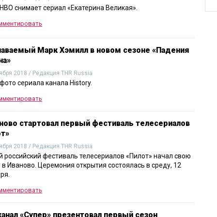
HBO снимает сериал «Екатерина Великая».
мментировать
наваемый Марк Хэмилл в новом сезоне «Падения
на»
ября 2018 / Редакция THR Russia
фото сериала канала History.
мментировать
ново стартовал первый фестиваль телесериалов
от»
ября 2018 / Редакция THR Russia
 российский фестиваль телесериалов «Пилот» начал свою
 в Иваново. Церемония открытия состоялась в среду, 12
ря.
мментировать
анал «Супер» презентовал первый сезон