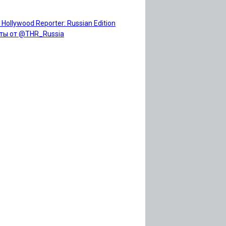
 Hollywood Reporter: Russian Edition
ты от @THR_Russia