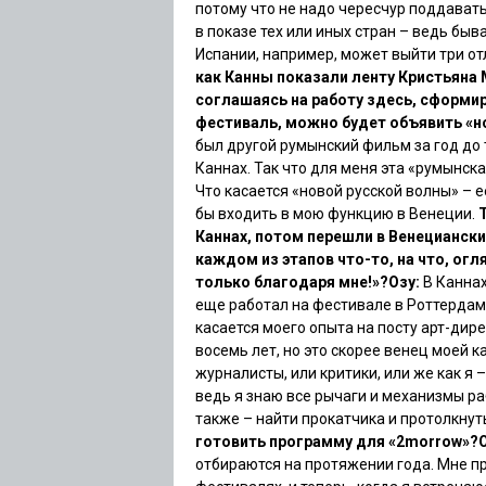
потому что не надо чересчур поддават
в показе тех или иных стран – ведь быв
Испании, например, может выйти три о
как Канны показали ленту Кристьяна 
соглашаясь на работу здесь, сформир
фестиваль, можно будет объявить «н
был другой румынский фильм за год до 
Каннах. Так что для меня эта «румынск
Что касается «новой русской волны» – е
бы входить в мою функцию в Венеции.
Каннах, потом перешли в Венециански
каждом из этапов что-то, на что, огл
только благодаря мне!»?
Озу:
В Каннах
еще работал на фестивале в Роттердаме
касается моего опыта на посту арт-дир
восемь лет, но это скорее венец моей 
журналисты, или критики, или же как я 
ведь я знаю все рычаги и механизмы ра
также – найти прокатчика и протолкнут
готовить программу для «2morrow»?
отбираются на протяжении года. Мне пр