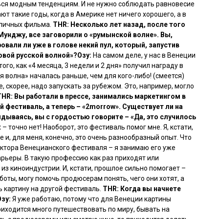
ься модным тенденциям. И не нужно соблюдать равновесие
ают такие годы, когда в Америке нет ничего хорошего, а в
тличных фильма.
THR: Несколько лет назад, после того
Мунджу, все заговорили о «румынской волне». Вы,
овали ли уже в голове некий пул, который, запустив
овой русской волной»?
Озу:
На самом деле, у нас в Венеции
того, как
«4 месяца, 3 недели и 2 дня»
получил награду в
ая волна» началась раньше, чем для кого-либо!
(смеется)
е, скорее, надо запускать за рубежом. Это, например, могло
THR: Вы работали в прессе, занимались маркетингом в
й фестиваль, а теперь – «2morrow». Существует ли на
ядываясь, вы с гордостью говорите – «Да, это случилось
 – точно нет! Наоборот, это фестиваль помог мне. Я, кстати,
 и, для меня, конечно, это очень разнообразный опыт. Что
ектора Венецианского фестиваля – я занимаю его уже
карьеры. В такую профессию как раз приходят или
– из киноиндустрии. И, кстати, прошлое сильно помогает –
боты, могу помочь продюсерам понять, чего они хотят, а
ь картину на другой фестиваль.
THR: Когда вы начнете
Озу:
Я уже работаю, потому что для Венеции картины
иходится много путешествовать по миру, бывать на