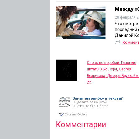
Между «О
28 февраля 2
Что смотре
последний 
Данилой Ко
Коммен
Слово не воробей: Главные
цитаты Хью Лори, Сергея
Безрукова, Джерри Брукхайм
др.
Комментарии