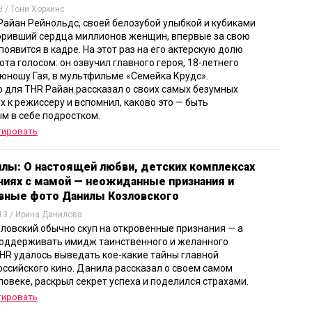
3 / Тони Хоркинс
Райан Рейнольдс, своей белозубой улыбкой и кубиками
оривший сердца миллионов женщин, впервые за свою
появится в кадре. На этот раз на его актерскую долю
та голосом: он озвучил главного героя, 18-летнего
юношу Гая, в мультфильме «Семейка Крудс».
 для THR Райан рассказал о своих самых безумных
х к режиссеру и вспомнил, каково это — быть
м в себе подростком.
тировать
илы: О настоящей любви, детских комплексах
ниях с мамой — неожиданные признания и
вные фото Данилы Козловского
13 / Ирина Данилова
ловский обычно скуп на откровенные признания — а
поддерживать имидж таинственного и желанного
THR удалось выведать кое-какие тайны главной
ссийского кино. Данила рассказал о своем самом
ловеке, раскрыл секрет успеха и поделился страхами.
тировать