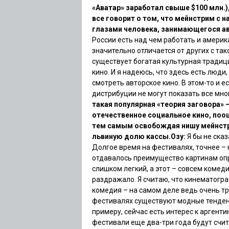
«Аватар» заработал свыше $100 млн.)
все говорит о том, что мейнстрим с 
глазами человека, занимающегося а
России есть над чем работать и америк
значительно отличается от других с так
существует богатая культурная традиция
кино. И я надеюсь, что здесь есть люди
смотреть авторское кино. В этом-то и 
дистрибуции не могут показать все мно
такая популярная «теория заговора»
отечественное социальное кино, поо
тем самым освобождая нишу мейнст
львиную долю кассы.
Озу:
Я бы не сказ
Долгое время на фестивалях, точнее –
отдавалось преимущество картинам опр
слишком легкий, а этот – совсем комед
раздражало. Я считаю, что кинематогра
комедия – на самом деле ведь очень т
фестивалях существуют модные тенденц
примеру, сейчас есть интерес к аргент
фестивали еще два-три года будут счит