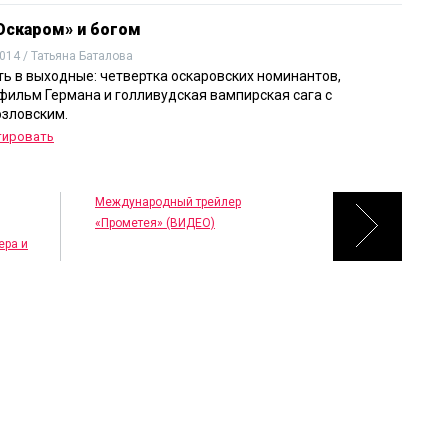
скаром» и богом
014 / Татьяна Баталова
ть в выходные: четвертка оскаровских номинантов,
фильм Германа и голливудская вампирская сага с
зловским.
тировать
Международный трейлер
«Прометея» (ВИДЕО)
ера и