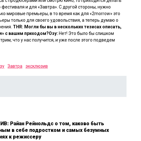
юсь с продюсерами или смотрю кино, то приходится делать
 фестиваля и для «Завтра». С другой стороны, нужно
ко мировые премьеры, в то время как для «2morrow» это
еры только для своего удовольствия, а теперь думаю о
рения.
THR: Могли бы вы в нескольких тезисах описать,
w» с вашим приходом?
Озу:
Нет! Это было бы слишком
рим, что у нас получится, и уже после этого подведем
зу
Завтра
эксклюзив
В: Райан Рейнольдс о том, каково быть
ным в себе подростком и самых безумных
иях к режиссеру