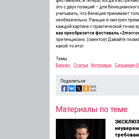
фестивалях, и теперь, когда я встреча
это с двух позиций – для Венецианского
учитывать, что Венеция принимает толь
необязательно. Раньше я смотрел премь
каждой картине с практической точки з
как преобразится фестиваль «2morro
претенциозно.
(смеется)
Давайте посмот
какой-то итог.
Темы:
Бизнес
Статьи
Интервью
Сильвиан О
Поделиться
Материалы по теме
ЭКСКЛЮЗИ
неуверен
требован