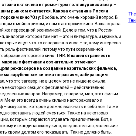
, страна включена в промо-туры голливудских звезд –
нашим рынком считается. Какова ситуация в России
The
вторским кино?
Озу:
Вообще, это очень хороший вопрос. В
Тви
анцам с мейнстримом, и нам с авторским кино. Ваша страна
ой же переходной экономикой. Дело в том, что в России
, аналогов которой там нет – это и литература, и музыка, и
, которые ищут что-то совершенно иное – те, кому интересно
есть роль фестивалей, потому что пути современной
гообразие авторского кино.
THR: В нашей стране есть
 – мировые фестивали сознательно отмечают
щряя режиссеров на создание незрительских фильмов,
рима зарубежным кинематографиям, забирающим
ал, что это заговор, но в целом это не лишено смыла.
 на некоторых секциях фестивалей – действительно
еделенных жанров. Например, говорили, мол, этот фильм
ия. Меня это всегда очень сильно настораживало и
ф – искусство, которое должно включать в себя все. Та же
рудно заставить людей смеяться. Также на некоторых
ии, которым стараются отдавать предпочтение. Вот, к
инскому и скандинавскому кино, следовательно, маленькие
ать своим долгом его показывать. Так не должно быть,