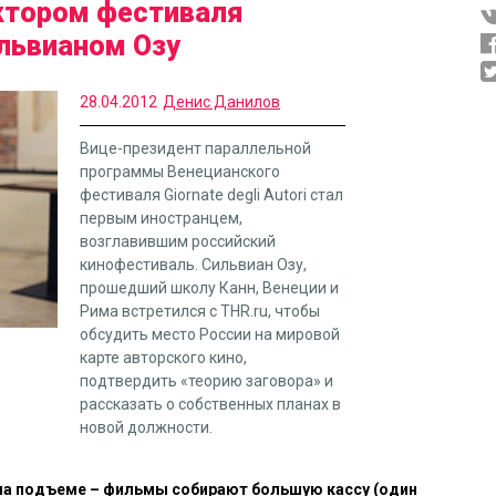
ктором фестиваля
львианом Озу
28.04.2012
Денис Данилов
Вице-президент параллельной
программы Венецианского
фестиваля Giornate degli Autori стал
первым иностранцем,
возглавившим российский
кинофестиваль. Сильвиан Озу,
прошедший школу Канн, Венеции и
Рима встретился с THR.ru, чтобы
обсудить место России на мировой
карте авторского кино,
подтвердить «теорию заговора» и
рассказать о собственных планах в
новой должности.
 на подъеме – фильмы собирают большую кассу (один