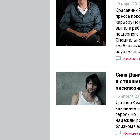
19 марта 201
Красавчик 
пресса пок
карьеру не 
выпала рабо
пещерного 
Специально
требования
неуверенны
Коммен
Сила Дан
и отноше
эксклюзи
16 апреля 20
Данила Коз
как иначе 
героя? Но 
надежды ро
близком че
Коммен