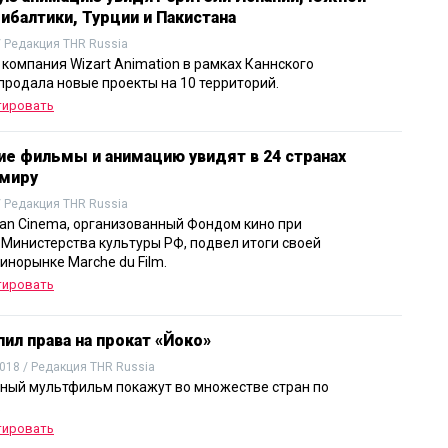
ибалтики, Турции и Пакистана
/ Редакция THR Russia
 компания Wizart Animation в рамках Каннского
продала новые проекты на 10 территорий.
тировать
ие фильмы и анимацию увидят в 24 странах
 миру
/ Редакция THR Russia
ian Cinema, организованный Фондом кино при
Министерства культуры РФ, подвел итоги своей
инорынке Marche du Film.
тировать
упил права на прокат «Йоко»
018 / Редакция THR Russia
ный мультфильм покажут во множестве стран по
.
тировать