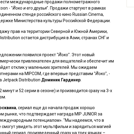
т вести международные продажи полнометражного
on - "
Йоко и его друзья
". Продажи стартуют в рамках
диненном стенде российского кино Russian Cinema,
держке Министерства культуры Российской Федерации.
продажу прав на территории Северной и Южной Америки,
istribution остается дистрибуция в Азии, странах СНГ и
едложении появился проект "
Йоко
". Этот новый
ммерчески привлекателен для вещателей и обеспечит им
найдет отклик у маленьких зрителей. Мы ожидаем
тнерами на MIPCOM, где впервые представим "
Йоко
", -
 Jetpack Distribution
Доминик Гардинер
.
2 минут и 52 серии в сезоне) и производится сразу на 3-х
ом.
осквина
, сериал еще до начала продаж хорошо
 рынке, что подтверждает награда MIP JUNIOR за
еждународным потенциалом». "Мы надеемся, что в
 смогут увидеть этот мультфильм и зарядиться магией
нный сериал, произведенный сразу на трех языках –