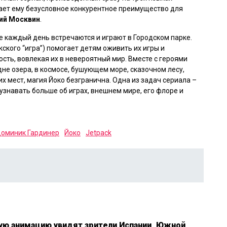
дает ему безусловное конкурентное преимущество для
ий Москвин
.
ые каждый день встречаются и играют в Городском парке.
скского “игра”) помогает детям оживить их игры и
сть, вовлекая их в невероятный мир. Вместе с героями
дне озера, в космосе, бушующем море, сказочном лесу,
их мест, магия Йоко безгранична. Одна из задач сериала –
узнавать больше об играх, внешнем мире, его флоре и
оминик Гардинер
Йоко
Jetpack
ую анимацию увидят зрители Испании, Южной