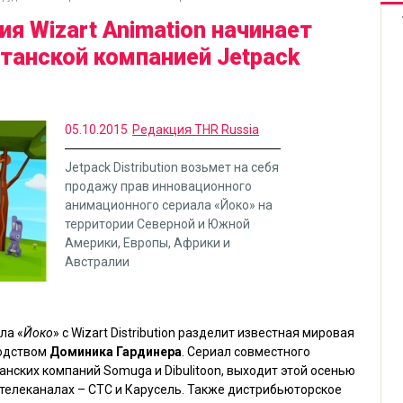
я Wizart Animation начинает
танской компанией Jetpack
05.10.2015
Редакция THR Russia
Jetpack Distribution возьмет на себя
продажу прав инновационного
анимационного сериала «Йоко» на
территории Северной и Южной
Америки, Европы, Африки и
Австралии
ла «
Йоко
» с Wizart Distribution разделит известная мировая
водством
Доминика Гардинера
. Сериал совместного
панских компаний Somuga и Dibulitoon, выходит этой осенью
 телеканалах – СТС и Карусель. Также дистрибьюторское