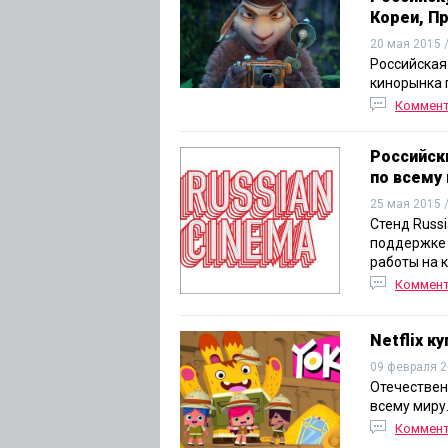
Кореи, Пр
20 мая 2015 
Российская
кинорынка 
Коммен
Российск
по всему
25 мая 2015 
Стенд Russ
поддержке 
работы на к
Коммен
Netflix к
09 февраля 2
Отечествен
всему миру
Коммен