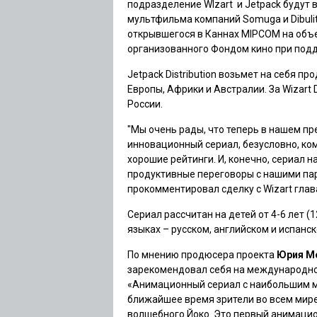
подразделение WIzart и Jetpack буду
мультфильма компаний Somuga и Dibulito
открывшегося в Каннах MIPCOM на объе
организованного Фондом кино при под
Jetpack Distribution возьмет на себя 
Европы, Африки и Австралии. За Wizart D
России.
"Мы очень рады, что теперь в нашем пр
инновационный сериал, безусловно, ко
хорошие рейтинги. И, конечно, сериал 
продуктивные переговоры с нашими пар
прокомментировал сделку с Wizart глава
Сериал рассчитан на детей от 4-6 лет (1
языках – русском, английском и испанск
По мнению продюсера проекта
Юрия М
зарекомендовал себя на международном
«Анимационный сериал с наибольшим м
ближайшее время зрители во всем мире
волшебного Йоко. Это первый анимацио