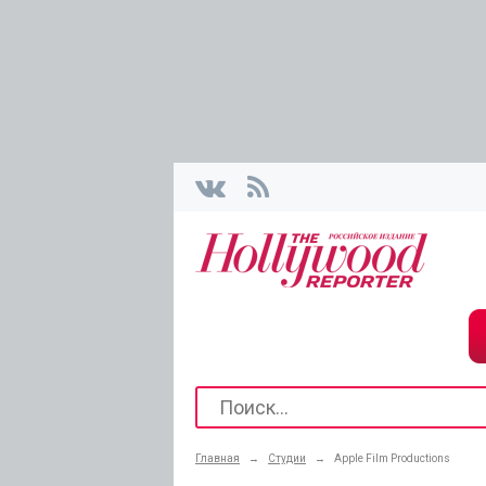
Главная
→
Студии
→
Apple Film Productions