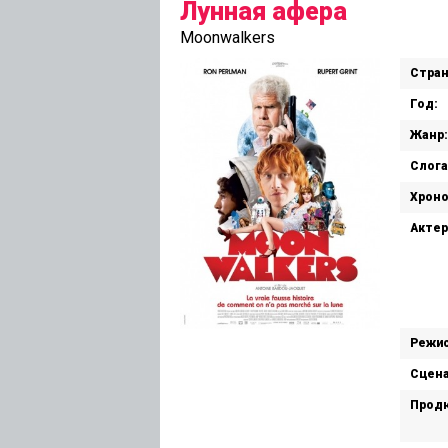
Лунная афера
Moonwalkers
Стран
Год:
Жанр:
Слога
Хрон
Актер
Режис
Сцена
Прод