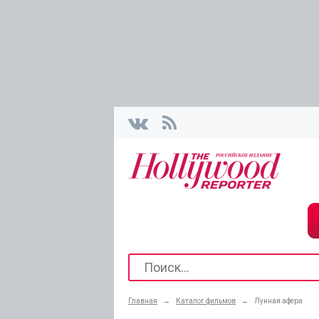
Главная
→
Каталог фильмов
→
Лунная афера