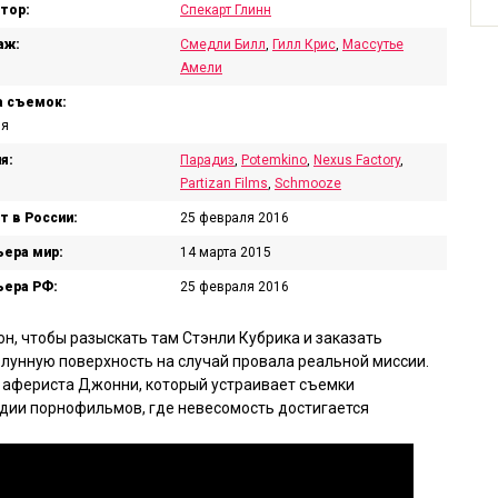
тор:
Спекарт Глинн
аж:
Смедли Билл
,
Гилл Крис
,
Массутье
Амели
 съемок:
ия
я:
Парадиз
,
Potemkino
,
Nexus Factory
,
Partizan Films
,
Schmooze
т в России:
25 февраля 2016
ера мир:
14 марта 2015
ера РФ:
25 февраля 2016
н, чтобы разыскать там Стэнли Кубрика и заказать
 лунную поверхность на случай провала реальной миссии.
а афериста Джонни, который устраивает съемки
удии порнофильмов, где невесомость достигается