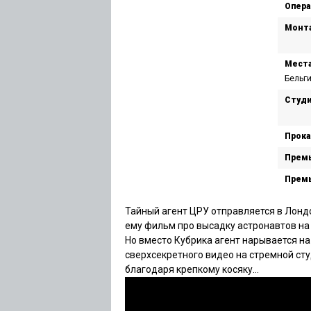
Опера
Монт
Места
Бельг
Студи
Прока
Премь
Премь
Тайный агент ЦРУ отправляется в Лондо
ему фильм про высадку астронавтов на
Но вместо Кубрика агент нарывается н
сверхсекретного видео на стремной ст
благодаря крепкому косяку…