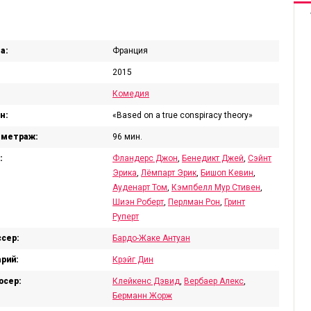
а:
Франция
2015
Комедия
н:
«Based on a true conspiracy theory»
ометраж:
96 мин.
:
Фландерс Джон
,
Бенедикт Джей
,
Сэйнт
Эрика
,
Лёмпарт Эрик
,
Бишоп Кевин
,
Ауденарт Том
,
Кэмпбелл Мур Стивен
,
Шиэн Роберт
,
Перлман Рон
,
Гринт
Руперт
сер:
Бардо-Жаке Антуан
рий:
Крэйг Дин
юсер:
Клейкенс Дэвид
,
Вербаер Алекс
,
Берманн Жорж