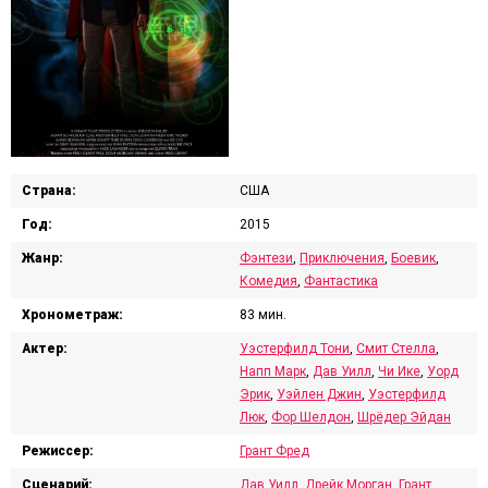
Страна:
США
Год:
2015
Жанр:
Фэнтези
,
Приключения
,
Боевик
,
Комедия
,
Фантастика
Хронометраж:
83 мин.
Актер:
Уэстерфилд Тони
,
Смит Стелла
,
Напп Марк
,
Дав Уилл
,
Чи Ике
,
Уорд
Эрик
,
Уэйлен Джин
,
Уэстерфилд
Люк
,
Фор Шелдон
,
Шрёдер Эйдан
Режиссер:
Грант Фред
Сценарий:
Дав Уилл
,
Дрейк Морган
,
Грант