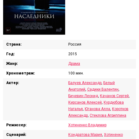
Страна:
Россия
Год:
2015
Жанр:
Драма
Хронометраж:
100 мин.
Актер:
Балуев Александр
,
Белый
Анатолий
,
Садики Валентин
,
Бичевин Леонид
,
Качанов Сергей
,
Кирсанов Алексей
,
Курдюбова
Наталья
,
Юганова Алла
,
Коротков
Александр
,
Стеклова Агриппина
Режиссер:
Хотиненко Владимир
Сценарий:
Кондратова Мария
,
Хотиненко