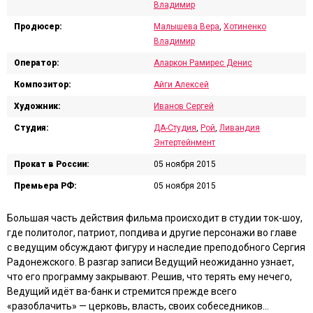
Владимир
Продюсер:
Малышева Вера
,
Хотиненко
Владимир
Оператор:
Аларкон Рамирес Денис
Композитор:
Айги Алексей
Художник:
Иванов Сергей
Студия:
ДА-Студия
,
Рой
,
Ливандия
Энтертейнмент
Прокат в России:
05 ноября 2015
Премьера РФ:
05 ноября 2015
Большая часть действия фильма происходит в студии ток-шоу,
где политолог, патриот, попдива и другие персонажи во главе
с ведущим обсуждают фигуру и наследие преподобного Сергия
Радонежского. В разгар записи Ведущий неожиданно узнает,
что его программу закрывают. Решив, что терять ему нечего,
Ведущий идёт ва-банк и стремится прежде всего
«разоблачить» — церковь, власть, своих собеседников…