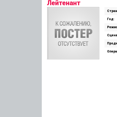
Лейтенант
Стран
Год:
Режис
Сцена
Прод
Опера