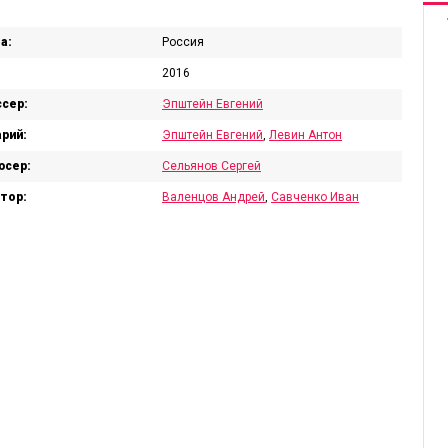
а:
Россия
2016
сер:
Эпштейн Евгений
рий:
Эпштейн Евгений
,
Левин Антон
юсер:
Сельянов Сергей
тор:
Валенцов Андрей
,
Савченко Иван