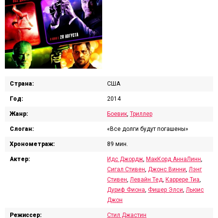
Страна:
США
Год:
2014
Жанр:
Боевик
,
Триллер
Слоган:
«Все долги будут погашены»
Хронометраж:
89 мин.
Актер:
Идс Джордж
,
МакКорд АннаЛинн
,
Сигал Стивен
,
Джонс Винни
,
Лэнг
Стивен
,
Левайн Тед
,
Каррере Тиа
,
Дуриф Фиона
,
Фишер Элси
,
Льюис
Джон
Режиссер:
Стил Джастин