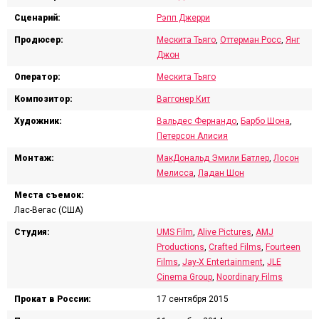
Сценарий:
Рэпп Джерри
Продюсер:
Мескита Тьяго
,
Оттерман Росс
,
Янг
Джон
Оператор:
Мескита Тьяго
Композитор:
Ваггонер Кит
Художник:
Вальдес Фернандо
,
Барбо Шона
,
Петерсон Алисия
Монтаж:
МакДональд Эмили Батлер
,
Лосон
Мелисса
,
Ладан Шон
Места съемок:
Лас-Вегас (США)
Студия:
UMS Film
,
Alive Pictures
,
AMJ
Productions
,
Crafted Films
,
Fourteen
Films
,
Jay-X Entertainment
,
JLE
Cinema Group
,
Noordinary Films
Прокат в России:
17 сентября 2015