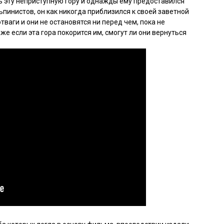
ь эту неприступную гору и однажды ему предоставился
ьпинистов, он как никогда приблизился к своей заветной
тваги и они не остановятся ни перед чем, пока не
е если эта гора покорится им, смогут ли они вернуться