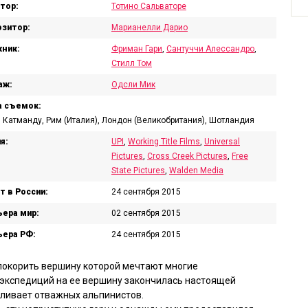
тор:
Тотино Сальваторе
зитор:
Марианелли Дарио
ник:
Фриман Гари
,
Сантуччи Алессандро
,
Стилл Том
аж:
Одсли Мик
 съемок:
 Катманду, Рим (Италия), Лондон (Великобритания), Шотландия
я:
UPI
,
Working Title Films
,
Universal
Pictures
,
Cross Creek Pictures
,
Free
State Pictures
,
Walden Media
т в России:
24 сентября 2015
ера мир:
02 сентября 2015
ера РФ:
24 сентября 2015
 покорить вершину которой мечтают многие
 экспедиций на ее вершину закончилась настоящей
вливает отважных альпинистов.