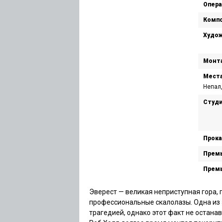
Опера
Компо
Худож
Монт
Места
Непал,
Студи
Прока
Премь
Премь
Эверест — великая неприступная гора,
профессиональные скалолазы. Одна из
трагедией, однако этот факт не остана