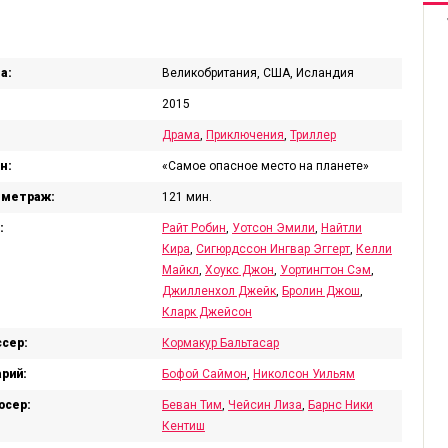
а:
Великобритания, США, Исландия
2015
Драма
,
Приключения
,
Триллер
н:
«Самое опасное место на планете»
ометраж:
121 мин.
:
Райт Робин
,
Уотсон Эмили
,
Найтли
Кира
,
Сигюрдссон Ингвар Эггерт
,
Келли
Майкл
,
Хоукс Джон
,
Уортингтон Сэм
,
Джилленхол Джейк
,
Бролин Джош
,
Кларк Джейсон
сер:
Кормакур Бальтасар
рий:
Бофой Саймон
,
Николсон Уильям
юсер:
Беван Тим
,
Чейсин Лиза
,
Барнс Ники
Кентиш