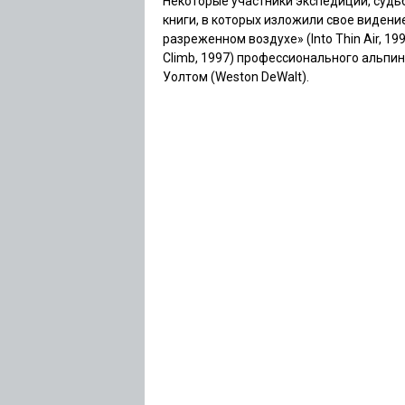
Некоторые участники экспедиций, судь
книги, в которых изложили свое видени
разреженном воздухе» (Into Thin Air, 
Climb, 1997) профессионального альпи
Уолтом (Weston DeWalt).