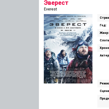
Эверест
Everest
Стран
Год:
Жанр:
Слога
Хрон
Актер
Режис
Сцена
Прод