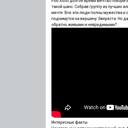
Роб Холл долгое время мечтал покорит
такой шанс. Собрав группу из лучших ал
мечте. Все эти люди полны мужества и о
поднимутся на вершину Эвереста. Но даж
обратно живыми и невредимыми?..
Интересные факты