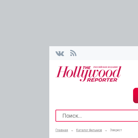
Главная
→
Каталог фильмов
→
Эверест