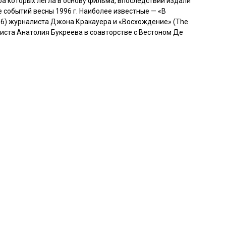
ба которых легла в основу фильма, впоследствии издали
е событий весны 1996 г. Наиболее известные — «В
1996) журналиста Джона Кракауера и «Восхождение» (The
ниста Анатолия Букреева в соавторстве с Вестоном Де