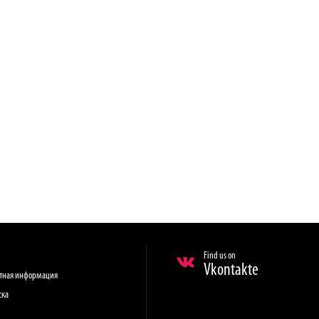
Find us on
Vkontakte
ктная информация
ска