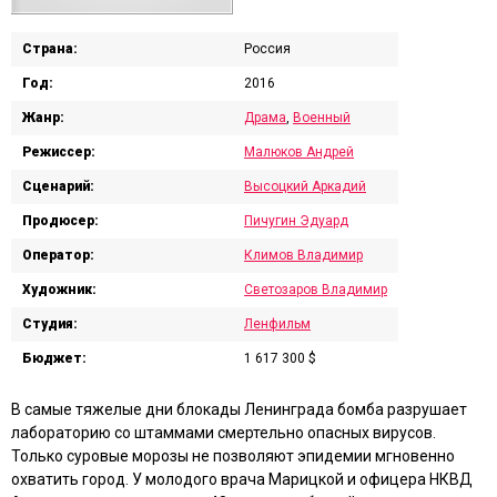
Страна:
Россия
Год:
2016
Жанр:
Драма
,
Военный
Режиссер:
Малюков Андрей
Сценарий:
Высоцкий Аркадий
Продюсер:
Пичугин Эдуард
Оператор:
Климов Владимир
Художник:
Светозаров Владимир
Студия:
Ленфильм
Бюджет:
1 617 300 $
В самые тяжелые дни блокады Ленинграда бомба разрушает
лабораторию со штаммами смертельно опасных вирусов.
Только суровые морозы не позволяют эпидемии мгновенно
охватить город. У молодого врача Марицкой и офицера НКВД