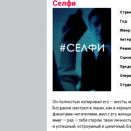
Селфи
Стран
Год:
Жанр:
Актер
Режис
Сцена
Прод
Опера
Студи
Он полностью копировал его — жесты, м
Богданов смотрел в экран, как в зеркал
фанатами-читателями, жил с его женщи
вмиг — раз — тебя стерли, твою личнос
и успешный, остроумный и циничный, Бо