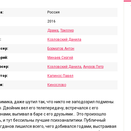
а:
Россия
2016
Драма
,
Триллер
:
Козловский Данила
сер:
Борматов Антон
рий:
Минаев Сергей
юсер:
Козловский Данила
,
Ануров Петр
тор:
Капинос Павел
я:
Кинослово
имика, даже шутил так, что никто не заподозрил подмены.
о. Двойник вел его телепередачу, встречался с его
нами, выпивал в баре с его друзьями… Это произошло
ть, и тут бессильны лучшие психоаналитики. Публичный
гданов лишился всего, чего добивался годами, выстраивая