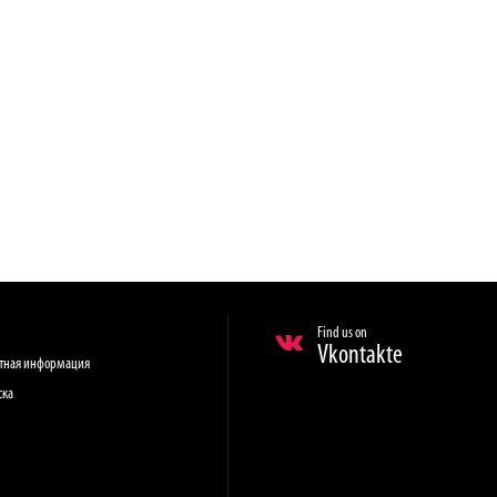
Find us on
Vkontakte
ктная информация
ска