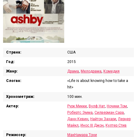
Страна:
США
Год:
2015
Жанр:
Драма
,
Мелодрама
,
Комедия
Слоган:
«Life is about knowing how to take a
hit»
Хронометраж:
100 мин.
Актер:
Рурк Микки
,
Вулф Нат
,
Ноуики Том
,
Робертс Эмма
,
Силверман Сара
,
Данн Кевин
,
Найтон Захари
,
Лернер
Майкл
,
Инос III Джон
,
Култер Стив
Режиссер:
МакНамара Тони