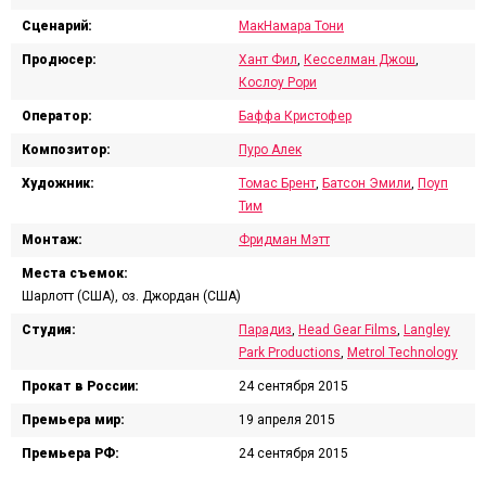
Сценарий:
МакНамара Тони
Продюсер:
Хант Фил
,
Кесселман Джош
,
Кослоу Рори
Оператор:
Баффа Кристофер
Композитор:
Пуро Алек
Художник:
Томас Брент
,
Батсон Эмили
,
Поуп
Тим
Монтаж:
Фридман Мэтт
Места съемок:
Шарлотт (США), оз. Джордан (США)
Студия:
Парадиз
,
Head Gear Films
,
Langley
Park Productions
,
Metrol Technology
Прокат в России:
24 сентября 2015
Премьера мир:
19 апреля 2015
Премьера РФ:
24 сентября 2015