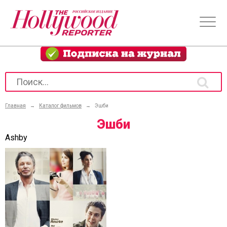
Главная
→
Каталог фильмов
→
Эшби
Эшби
Ashby