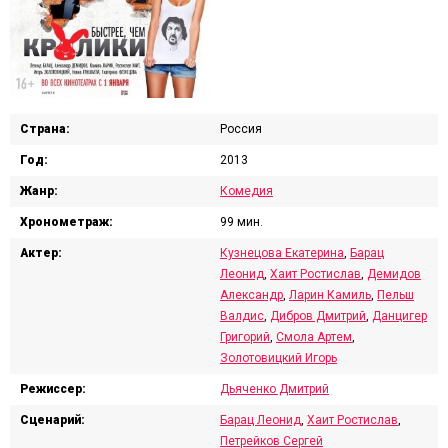
Страна:
Россия
Год:
2013
Жанр:
Комедия
Хронометраж:
99 мин.
Актер:
Кузнецова Екатерина
,
Барац
Леонид
,
Хаит Ростислав
,
Демидов
Александр
,
Ларин Камиль
,
Пельш
Валдис
,
Дибров Дмитрий
,
Данцигер
Григорий
,
Смола Артем
,
Золотовицкий Игорь
Режиссер:
Дьяченко Дмитрий
Сценарий:
Барац Леонид
,
Хаит Ростислав
,
Петрейков Сергей