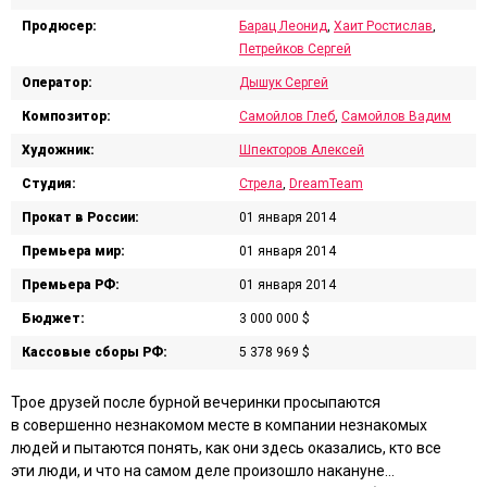
Продюсер:
Барац Леонид
,
Хаит Ростислав
,
Петрейков Сергей
Оператор:
Дышук Сергей
Композитор:
Самойлов Глеб
,
Самойлов Вадим
Художник:
Шпекторов Алексей
Студия:
Стрела
,
DreamTeam
Прокат в России:
01 января 2014
Премьера мир:
01 января 2014
Премьера РФ:
01 января 2014
Бюджет:
3 000 000 $
Кассовые сборы РФ:
5 378 969 $
Трое друзей после бурной вечеринки просыпаются
в совершенно незнакомом месте в компании незнакомых
людей и пытаются понять, как они здесь оказались, кто все
эти люди, и что на самом деле произошло накануне…