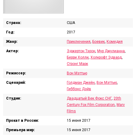
Страна:
США
Год:
2017
Жанр:
Приключения
,
Боевик
,
Комедия
Актер:
Эджертон Тэрон
,
Мур Джулианна
,
Берри Холли
,
Холкрофт Эдвард
,
Стронг Марк
Режиссер:
Вон Мэттью
Сценарий:
Голдман Джейн
,
Вон Мэттью
,
Гиббонс Дэйв
Студия:
Двадцатый Век Фокс СНГ
,
20th
Century Fox Film Corporation
,
Marv
Films
Прокат в России:
15 июня 2017
Премьера мир:
15 июня 2017