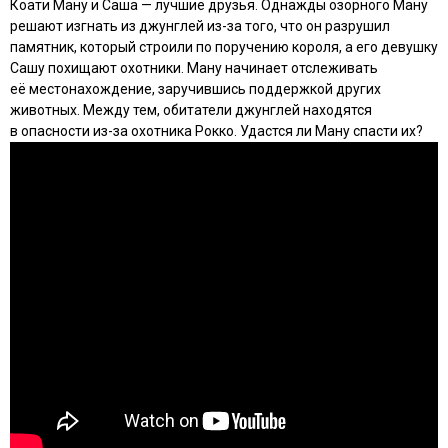
Коати Ману и Саша — лучшие друзья. Однажды озорного Ману
решают изгнать из джунглей из-за того, что он разрушил
памятник, который строили по поручению короля, а его девушку
Сашу похищают охотники. Ману начинает отслеживать
её местонахождение, заручившись поддержкой других
животных. Между тем, обитатели джунглей находятся
в опасности из-за охотника Рокко. Удастся ли Ману спасти их?