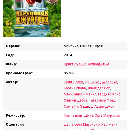
Страна:
Мексика, Южная Корея
Год:
2014
Жанр:
Приключения
,
Мультфильм
Хронометраж:
85 мин.
Актер:
Белл Дрейк
,
ДиЧикко Джессика
,
Брози Брианн
,
Шнайдер Роб
,
МакКоннохи Майкл
,
Гарднер Крис
,
Уилсон Дебра
,
Татаскьор Фред
,
Сантьяго Эдди
,
Д'Аурия Джои
Режиссер:
Пак Тадонг
,
Де ла Орта Маурисио
Сценарий:
Де ла Орта Маурисио
,
Хартманн