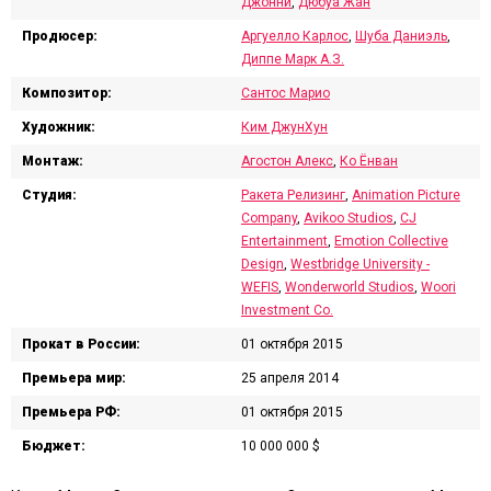
Джонни
,
Дюбуа Жан
Продюсер:
Аргуелло Карлос
,
Шуба Даниэль
,
Диппе Марк А.З.
Композитор:
Сантос Марио
Художник:
Ким ДжунХун
Монтаж:
Агостон Алекс
,
Ко Ёнван
Студия:
Ракета Релизинг
,
Animation Picture
Company
,
Avikoo Studios
,
CJ
Entertainment
,
Emotion Collective
Design
,
Westbridge University -
WEFIS
,
Wonderworld Studios
,
Woori
Investment Co.
Прокат в России:
01 октября 2015
Премьера мир:
25 апреля 2014
Премьера РФ:
01 октября 2015
Бюджет:
10 000 000 $