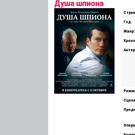
Душа шпиона
Стран
Год:
Жанр:
Хрон
Актер
Режис
Сцена
Прод
Опера
Компо