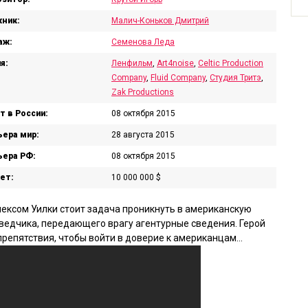
ник:
Малич-Коньков Дмитрий
аж:
Семенова Леда
я:
Ленфильм
,
Art4noise
,
Celtic Production
Company
,
Fluid Company
,
Студия Тритэ
,
Zak Productions
т в России:
08 октября 2015
ера мир:
28 августа 2015
ера РФ:
08 октября 2015
ет:
10 000 000 $
ексом Уилки стоит задача проникнуть в американскую
зведчика, передающего врагу агентурные сведения. Герой
репятствия, чтобы войти в доверие к американцам…