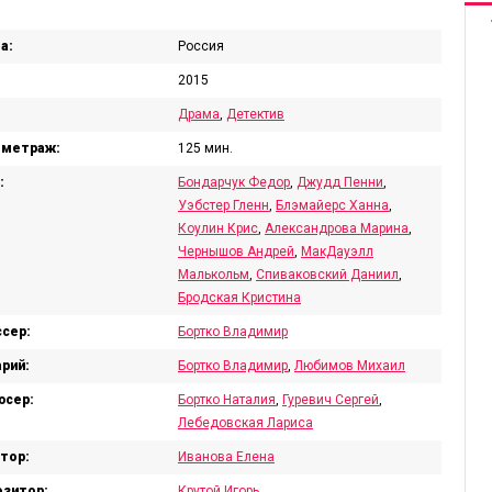
а:
Россия
2015
Драма
,
Детектив
ометраж:
125 мин.
:
Бондарчук Федор
,
Джудд Пенни
,
Уэбстер Гленн
,
Блэмайерс Ханна
,
Коулин Крис
,
Александрова Марина
,
Чернышов Андрей
,
МакДауэлл
Малькольм
,
Спиваковский Даниил
,
Бродская Кристина
сер:
Бортко Владимир
рий:
Бортко Владимир
,
Любимов Михаил
юсер:
Бортко Наталия
,
Гуревич Сергей
,
Лебедовская Лариса
тор:
Иванова Елена
зитор:
Крутой Игорь