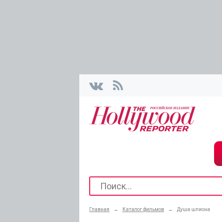
Главная
→
Каталог фильмов
→
Душа шпиона