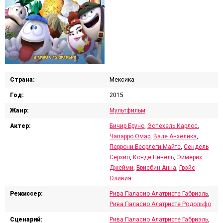
Страна:
Мексика
Год:
2015
Жанр:
Мультфильм
Актер:
Бичир Бруно
,
Эспехель Карлос
,
Чапарро Омар
,
Вале Анхелика
,
Перрони Беорлеги Майте
,
Сендель
Серхио
,
Конде Нинель
,
Эймерих
Джейми
,
Брисбин Анна
,
Грэйс
Оливия
Режиссер:
Рива Паласио Алатристе Габриэль
,
Рива Паласио Алатристе Родольфо
Сценарий:
Рива Паласио Алатристе Габриэль
,