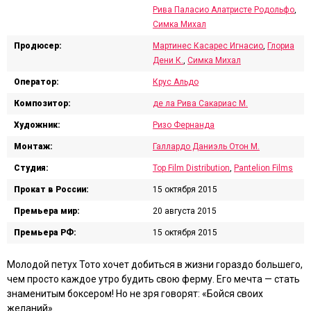
Рива Паласио Алатристе Родольфо
,
Симка Михал
Продюсер:
Мартинес Касарес Игнасио
,
Глориа
Дени К.
,
Симка Михал
Оператор:
Крус Альдо
Композитор:
де ла Рива Сакариас М.
Художник:
Ризо Фернанда
Монтаж:
Галлардо Даниэль Отон М.
Студия:
Top Film Distribution
,
Pantelion Films
Прокат в России:
15 октября 2015
Премьера мир:
20 августа 2015
Премьера РФ:
15 октября 2015
Молодой петух Тото хочет добиться в жизни гораздо большего,
чем просто каждое утро будить свою ферму. Его мечта — стать
знаменитым боксером! Но не зря говорят: «Бойся своих
желаний».