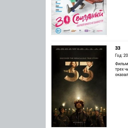
33
Год: 2
Фильм,
трех ч
оказал