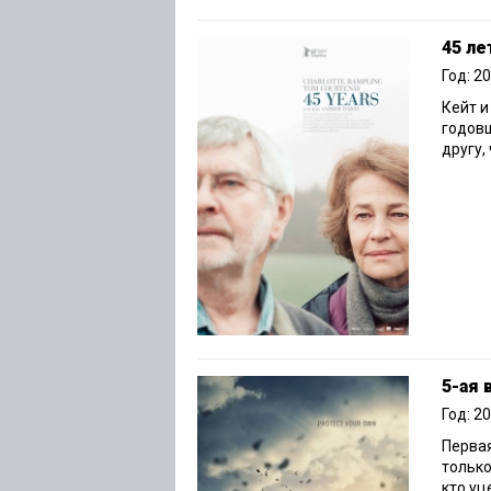
45 ле
Год: 2
Кейт 
годовщ
другу,
5-ая 
Год: 2
Первая
только
кто уц