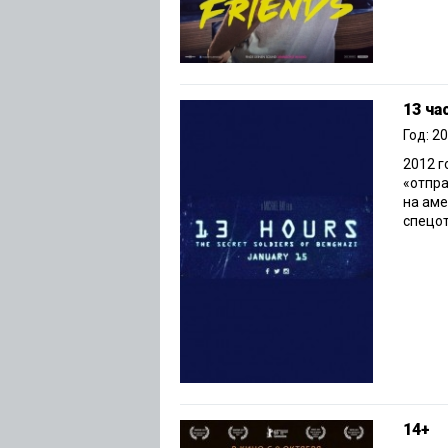
13 ча
Год: 2
2012 г
«отпра
на аме
спецот
14+