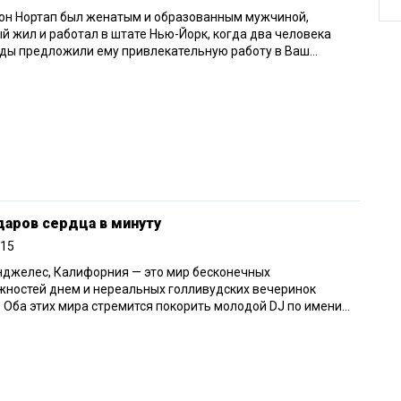
он Нортап был женатым и образованным мужчиной,
й жил и работал в штате Нью-Йорк, когда два человека
ы предложили ему привлекательную работу в Ваш...
даров сердца в минуту
015
нджелес, Калифорния — это мир бесконечных
жностей днем и нереальных голливудских вечеринок
 Оба этих мира стремится покорить молодой DJ по имени...