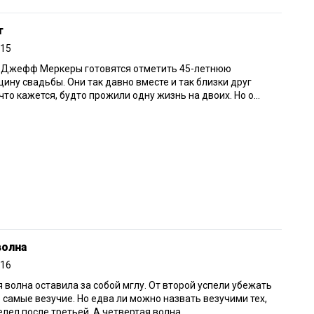
т
015
и Джефф Меркеры готовятся отметить 45-летнюю
ину свадьбы. Они так давно вместе и так близки друг
 что кажется, будто прожили одну жизнь на двоих. Но о...
волна
016
 волна оставила за собой мглу. От второй успели убежать
 самые везучие. Но едва ли можно назвать везучими тех,
елел после третьей. А четвертая волна...