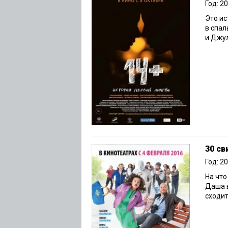
Год: 2
Это ис
в спал
и Джул
30 св
Год: 2
На что
Даша в
сходит