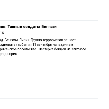
сов: Тайные солдаты Бенгази
016
од. Бенгази, Ливия. Группа террористов решает
здновать» события 11 сентября нападением
риканское посольство. Шестерке бойцов из элитного
ряда прик...