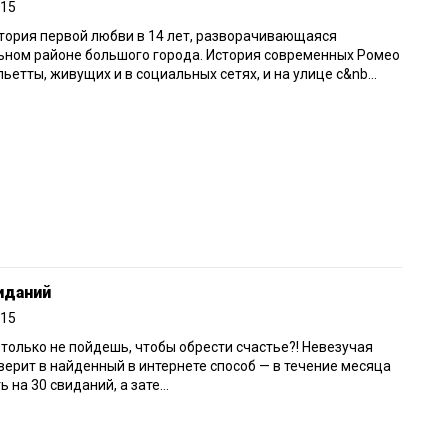
015
тория первой любви в 14 лет, разворачивающаяся
ьном районе большого города. История современных Ромео
ьетты, живущих и в социальных сетях, и на улице с&nb...
иданий
015
 только не пойдешь, чтобы обрести счастье?! Невезучая
ерит в найденный в интернете способ — в течение месяца
ь на 30 свиданий, а зате...