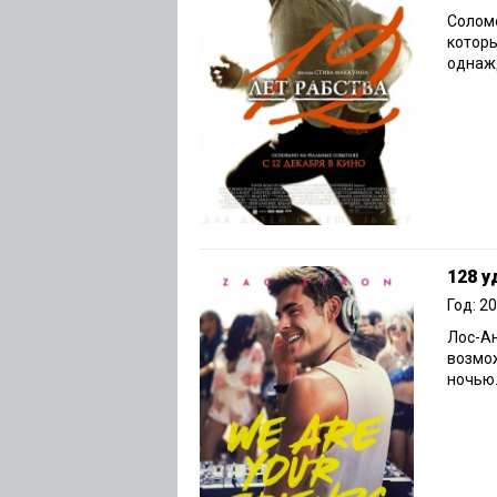
Солом
которы
однажд
128 у
Год: 2
Лос-А
возмо
ночью.