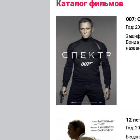
Каталог фильмов
007:
Год: 2
Зашиф
Бонда 
назван
12 ле
Год: 2
Бюджет