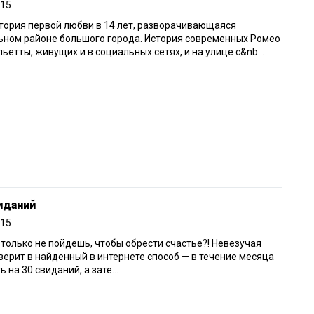
015
тория первой любви в 14 лет, разворачивающаяся
ьном районе большого города. История современных Ромео
ьетты, живущих и в социальных сетях, и на улице с&nb...
иданий
015
 только не пойдешь, чтобы обрести счастье?! Невезучая
ерит в найденный в интернете способ — в течение месяца
ь на 30 свиданий, а зате...