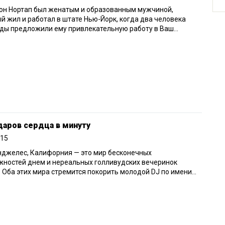
он Нортап был женатым и образованным мужчиной,
й жил и работал в штате Нью-Йорк, когда два человека
ы предложили ему привлекательную работу в Ваш...
даров сердца в минуту
015
нджелес, Калифорния — это мир бесконечных
жностей днем и нереальных голливудских вечеринок
 Оба этих мира стремится покорить молодой DJ по имени...