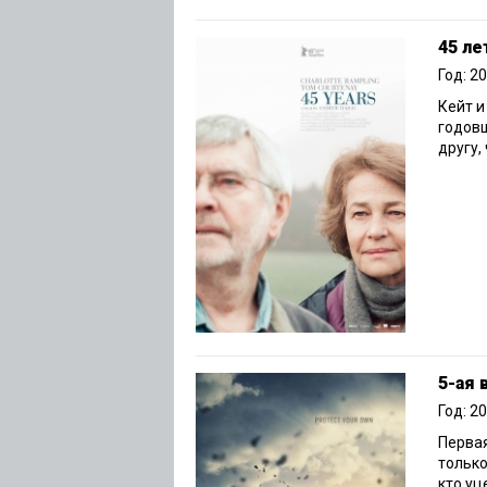
45 ле
Год: 2
Кейт 
годовщ
другу,
5-ая 
Год: 2
Первая
только
кто уц