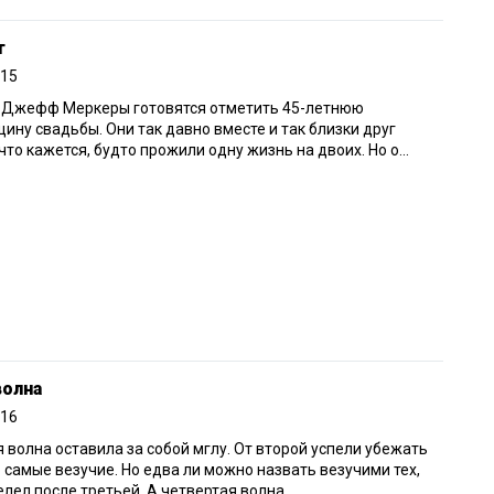
т
015
и Джефф Меркеры готовятся отметить 45-летнюю
ину свадьбы. Они так давно вместе и так близки друг
 что кажется, будто прожили одну жизнь на двоих. Но о...
волна
016
 волна оставила за собой мглу. От второй успели убежать
 самые везучие. Но едва ли можно назвать везучими тех,
елел после третьей. А четвертая волна...