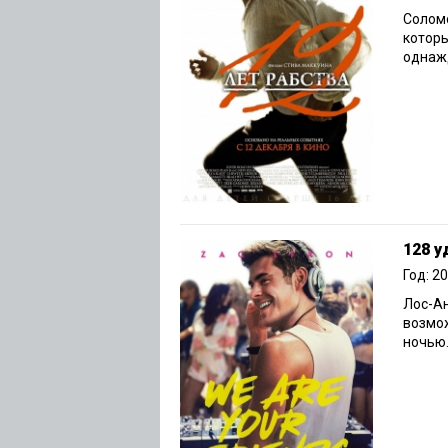
Солом
которы
однажд
128 у
Год: 2
Лос-А
возмо
ночью.