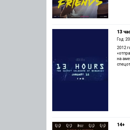
13 ча
Год: 2
2012 г
«отпра
на аме
спецот
14+