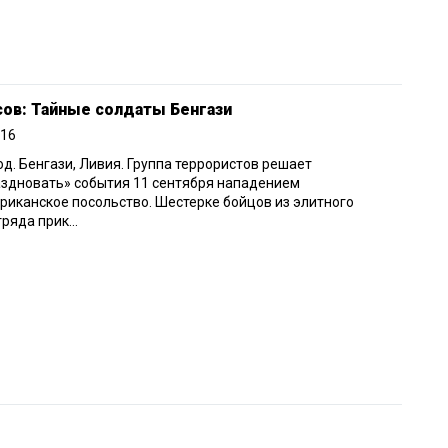
сов: Тайные солдаты Бенгази
016
од. Бенгази, Ливия. Группа террористов решает
здновать» события 11 сентября нападением
риканское посольство. Шестерке бойцов из элитного
ряда прик...