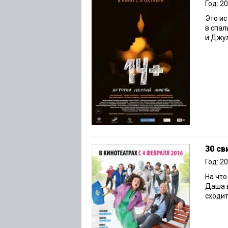
Год: 2
Это ис
в спал
и Джул
30 св
Год: 2
На что
Даша в
сходит