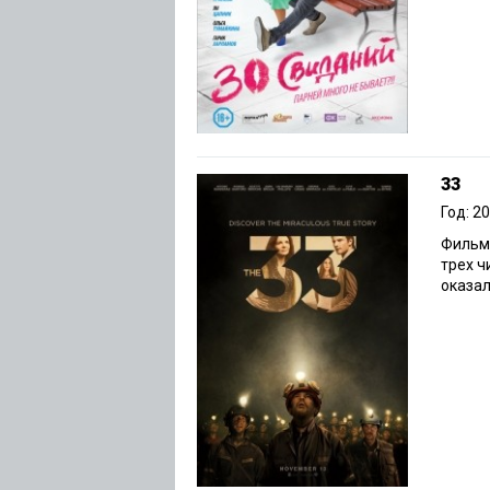
33
Год: 2
Фильм,
трех ч
оказал