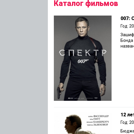
Каталог фильмов
007:
Год: 2
Зашиф
Бонда 
назван
12 ле
Год: 2
Бюджет