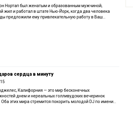
он Нортап был женатым и образованным мужчиной,
й жил и работал в штате Нью-Йорк, когда два человека
ы предложили ему привлекательную работу в Ваш...
даров сердца в минуту
015
нджелес, Калифорния — это мир бесконечных
жностей днем и нереальных голливудских вечеринок
 Оба этих мира стремится покорить молодой DJ по имени...