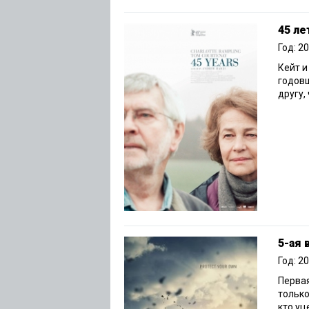
45 ле
Год: 2
Кейт 
годовщ
другу,
5-ая 
Год: 2
Первая
только
кто уц