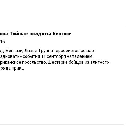
сов: Тайные солдаты Бенгази
016
од. Бенгази, Ливия. Группа террористов решает
здновать» события 11 сентября нападением
риканское посольство. Шестерке бойцов из элитного
ряда прик...