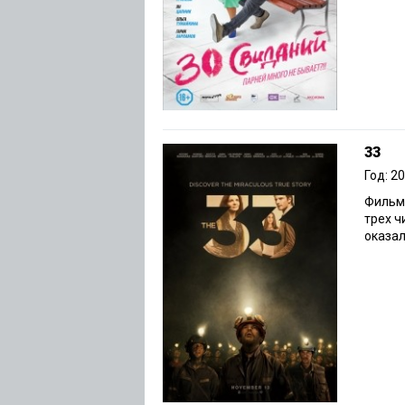
33
Год: 2
Фильм,
трех ч
оказал