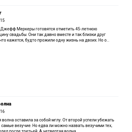
т
015
и Джефф Меркеры готовятся отметить 45-летнюю
ину свадьбы. Они так давно вместе и так близки друг
 что кажется, будто прожили одну жизнь на двоих. Но о...
волна
016
 волна оставила за собой мглу. От второй успели убежать
 самые везучие. Но едва ли можно назвать везучими тех,
елел после третьей. А четвертая волна...