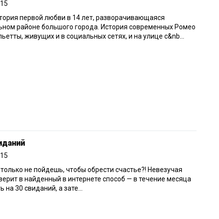
015
тория первой любви в 14 лет, разворачивающаяся
ьном районе большого города. История современных Ромео
ьетты, живущих и в социальных сетях, и на улице с&nb...
иданий
015
 только не пойдешь, чтобы обрести счастье?! Невезучая
ерит в найденный в интернете способ — в течение месяца
ь на 30 свиданий, а зате...