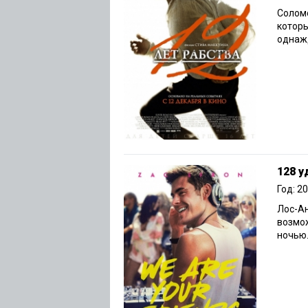
Солом
которы
однажд
128 у
Год: 2
Лос-А
возмо
ночью.