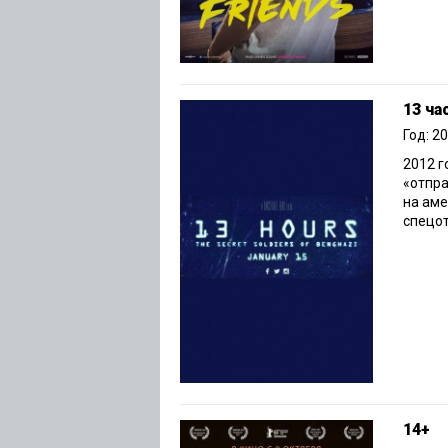
13 ча
Год: 2
2012 г
«отпра
на аме
спецот
14+