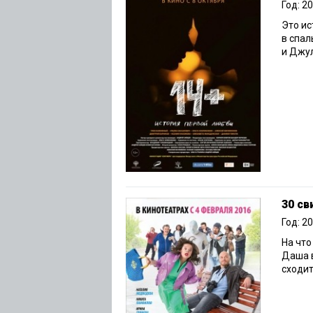
Год: 2
Это ис
в спал
и Джул
30 св
Год: 2
На что
Даша в
сходит