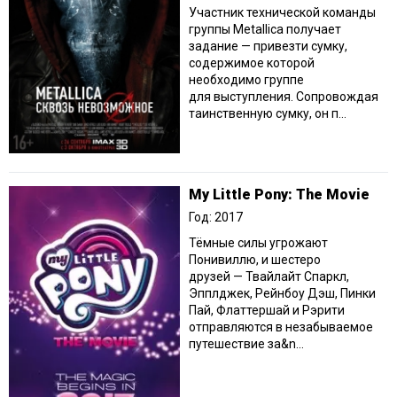
Участник технической команды
группы Metallica получает
задание — привезти сумку,
содержимое которой
необходимо группе
для выступления. Сопровождая
таинственную сумку, он п...
My Little Pony: The Movie
Год: 2017
Тёмные силы угрожают
Понивиллю, и шестеро
друзей — Твайлайт Спаркл,
Эпплджек, Рейнбоу Дэш, Пинки
Пай, Флаттершай и Рэрити
отправляются в незабываемое
путешествие за&n...