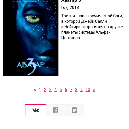
Аватар 3
Год: 2018
Третья глава космической Саги,
в которой Джейк Салли
и Нейтири отправятся на другие
планеты системы Альфа-
Центавра.
«
1
2
3
4
5
6
7
8
9
10
»