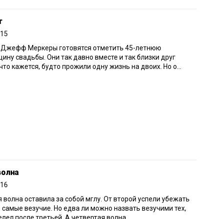
т
015
и Джефф Меркеры готовятся отметить 45-летнюю
ину свадьбы. Они так давно вместе и так близки друг
 что кажется, будто прожили одну жизнь на двоих. Но о...
волна
016
 волна оставила за собой мглу. От второй успели убежать
 самые везучие. Но едва ли можно назвать везучими тех,
елел после третьей. А четвертая волна...