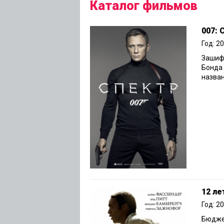
Каталог фильмов
007:
Год: 2
Зашиф
Бонда 
назван
12 ле
Год: 2
Бюджет