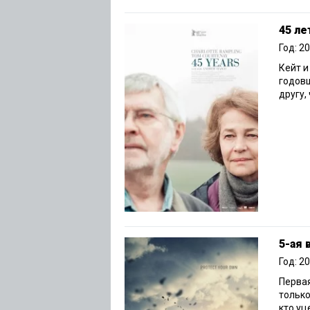
45 ле
Год: 2
Кейт 
годовщ
другу,
5-ая 
Год: 2
Первая
только
кто уц