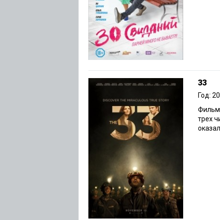
33
Год: 2
Фильм,
трех ч
оказал