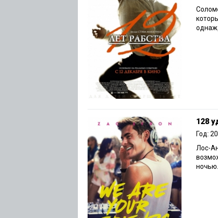
Солом
которы
однажд
128 у
Год: 2
Лос-А
возмо
ночью.