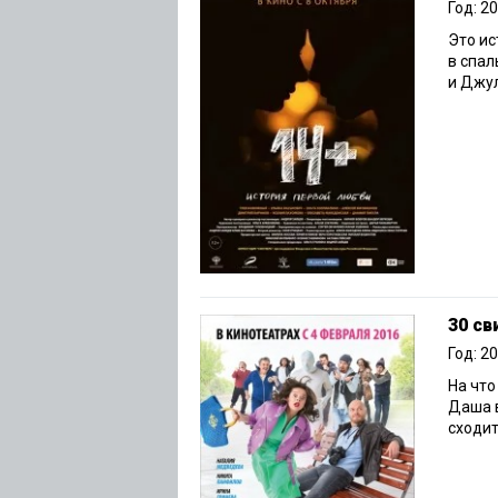
Год: 2
Это ис
в спал
и Джул
30 св
Год: 2
На что
Даша в
сходит