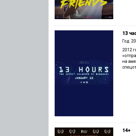
13 ча
Год: 2
2012 г
«отпра
на аме
спецот
14+