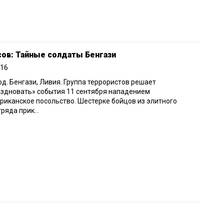
сов: Тайные солдаты Бенгази
016
од. Бенгази, Ливия. Группа террористов решает
здновать» события 11 сентября нападением
риканское посольство. Шестерке бойцов из элитного
ряда прик...