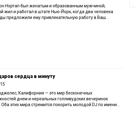
он Нортап был женатым и образованным мужчиной,
й жил и работал в штате Нью-Йорк, когда два человека
ы предложили ему привлекательную работу в Ваш...
даров сердца в минуту
015
нджелес, Калифорния — это мир бесконечных
жностей днем и нереальных голливудских вечеринок
 Оба этих мира стремится покорить молодой DJ по имени...