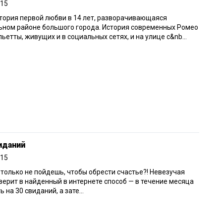
015
тория первой любви в 14 лет, разворачивающаяся
ьном районе большого города. История современных Ромео
ьетты, живущих и в социальных сетях, и на улице с&nb...
иданий
015
 только не пойдешь, чтобы обрести счастье?! Невезучая
ерит в найденный в интернете способ — в течение месяца
ь на 30 свиданий, а зате...