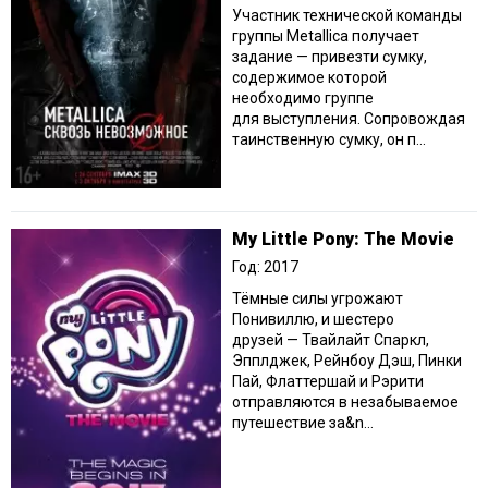
Участник технической команды
группы Metallica получает
задание — привезти сумку,
содержимое которой
необходимо группе
для выступления. Сопровождая
таинственную сумку, он п...
My Little Pony: The Movie
Год: 2017
Тёмные силы угрожают
Понивиллю, и шестеро
друзей — Твайлайт Спаркл,
Эпплджек, Рейнбоу Дэш, Пинки
Пай, Флаттершай и Рэрити
отправляются в незабываемое
путешествие за&n...