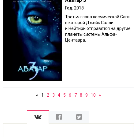
Аватар 3
Год: 2018
Третья глава космической Саги,
в которой Джейк Салли
и Нейтири отправятся на другие
планеты системы Альфа-
Центавра.
«
1
2
3
4
5
6
7
8
9
10
»