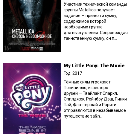
Участник технической команды
группы Metallica получает
задание — привезти сумку,
содержимое которой
необходимо группе
для выступления. Сопровождая
таинственную сумку, он п...
My Little Pony: The Movie
Год: 2017
Тёмные силы угрожают
Понивиллю, и шестеро
друзей — Твайлайт Спаркл,
Эпплджек, Рейнбоу Дэш, Пинки
Пай, Флаттершай и Рэрити
отправляются в незабываемое
путешествие за&n...