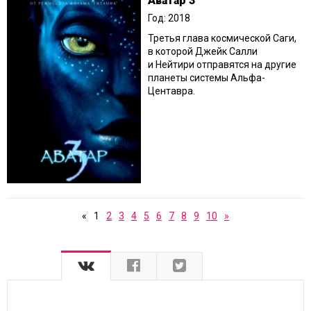
Аватар 3
Год: 2018
Третья глава космической Саги,
в которой Джейк Салли
и Нейтири отправятся на другие
планеты системы Альфа-
Центавра.
«
1
2
3
4
5
6
7
8
9
10
»