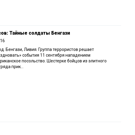
сов: Тайные солдаты Бенгази
016
од. Бенгази, Ливия. Группа террористов решает
здновать» события 11 сентября нападением
риканское посольство. Шестерке бойцов из элитного
ряда прик...