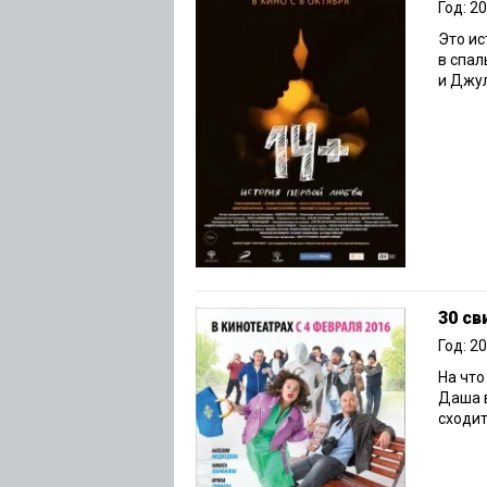
Год: 2
Это ис
в спал
и Джул
30 св
Год: 2
На что
Даша в
сходит