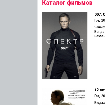
Каталог фильмов
007:
Год: 2
Зашиф
Бонда 
назван
12 ле
Год: 2
Бюджет