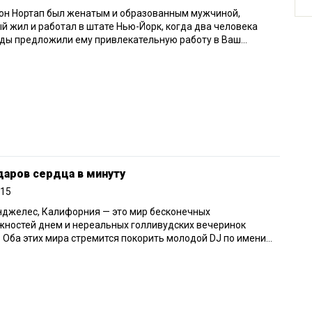
он Нортап был женатым и образованным мужчиной,
й жил и работал в штате Нью-Йорк, когда два человека
ы предложили ему привлекательную работу в Ваш...
даров сердца в минуту
015
нджелес, Калифорния — это мир бесконечных
жностей днем и нереальных голливудских вечеринок
 Оба этих мира стремится покорить молодой DJ по имени...