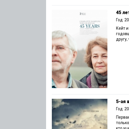
45 ле
Год: 2
Кейт 
годовщ
другу,
5-ая 
Год: 2
Первая
только
кто уц