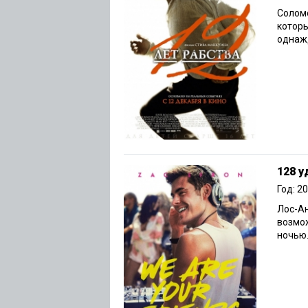
Солом
которы
однажд
128 у
Год: 2
Лос-А
возмо
ночью.