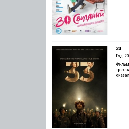
33
Год: 2
Фильм,
трех ч
оказал