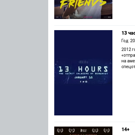
13 ча
Год: 2
2012 г
«отпра
на аме
спецот
14+