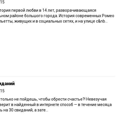
015
тория первой любви в 14 лет, разворачивающаяся
ьном районе большого города. История современных Ромео
ьетты, живущих и в социальных сетях, и на улице с&nb...
иданий
015
 только не пойдешь, чтобы обрести счастье?! Невезучая
ерит в найденный в интернете способ — в течение месяца
ь на 30 свиданий, а зате...