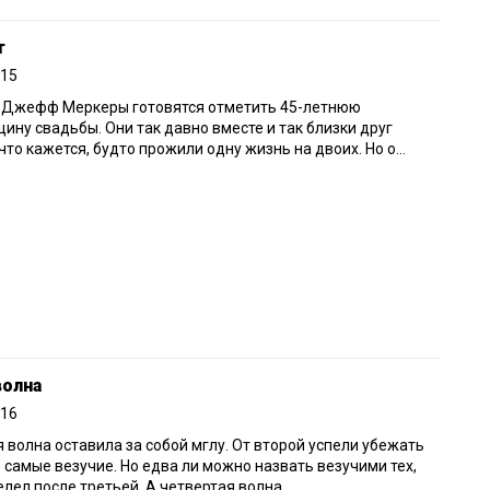
т
015
и Джефф Меркеры готовятся отметить 45-летнюю
ину свадьбы. Они так давно вместе и так близки друг
 что кажется, будто прожили одну жизнь на двоих. Но о...
волна
016
 волна оставила за собой мглу. От второй успели убежать
 самые везучие. Но едва ли можно назвать везучими тех,
елел после третьей. А четвертая волна...