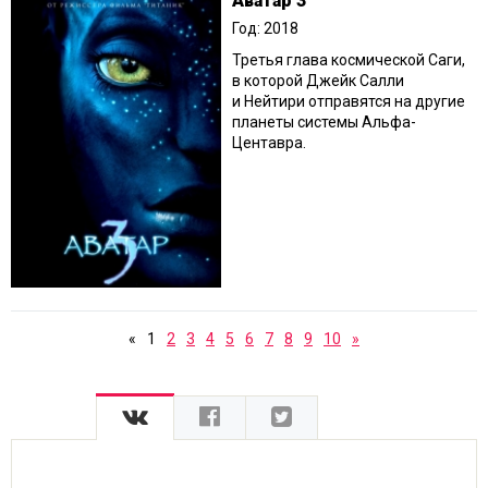
Аватар 3
Год: 2018
Третья глава космической Саги,
в которой Джейк Салли
и Нейтири отправятся на другие
планеты системы Альфа-
Центавра.
«
1
2
3
4
5
6
7
8
9
10
»