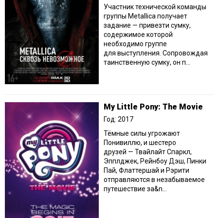
Участник технической команды
группы Metallica получает
задание — привезти сумку,
содержимое которой
необходимо группе
для выступления. Сопровождая
таинственную сумку, он п...
My Little Pony: The Movie
Год: 2017
Тёмные силы угрожают
Понивиллю, и шестеро
друзей — Твайлайт Спаркл,
Эпплджек, Рейнбоу Дэш, Пинки
Пай, Флаттершай и Рэрити
отправляются в незабываемое
путешествие за&n...