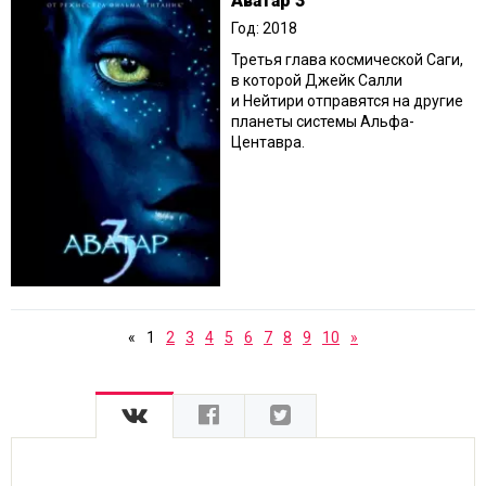
Аватар 3
Год: 2018
Третья глава космической Саги,
в которой Джейк Салли
и Нейтири отправятся на другие
планеты системы Альфа-
Центавра.
«
1
2
3
4
5
6
7
8
9
10
»