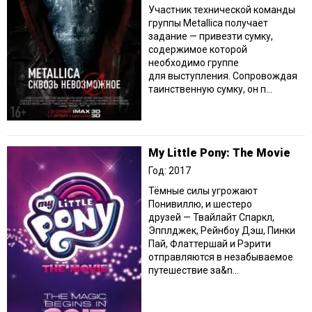
Участник технической команды
группы Metallica получает
задание — привезти сумку,
содержимое которой
необходимо группе
для выступления. Сопровождая
таинственную сумку, он п...
My Little Pony: The Movie
Год: 2017
Тёмные силы угрожают
Понивиллю, и шестеро
друзей — Твайлайт Спаркл,
Эпплджек, Рейнбоу Дэш, Пинки
Пай, Флаттершай и Рэрити
отправляются в незабываемое
путешествие за&n...