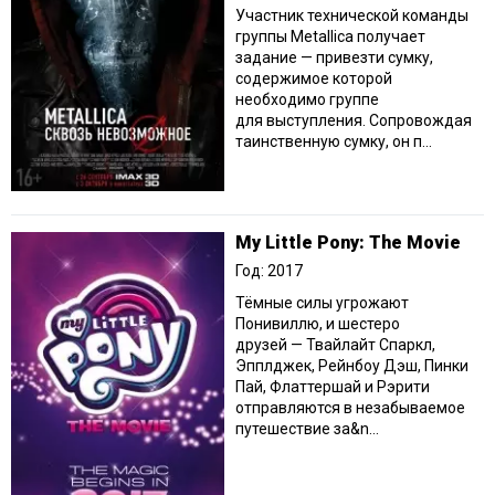
Участник технической команды
группы Metallica получает
задание — привезти сумку,
содержимое которой
необходимо группе
для выступления. Сопровождая
таинственную сумку, он п...
My Little Pony: The Movie
Год: 2017
Тёмные силы угрожают
Понивиллю, и шестеро
друзей — Твайлайт Спаркл,
Эпплджек, Рейнбоу Дэш, Пинки
Пай, Флаттершай и Рэрити
отправляются в незабываемое
путешествие за&n...