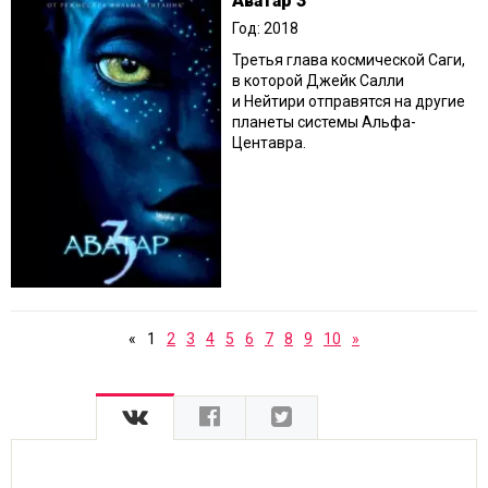
Аватар 3
Год: 2018
Третья глава космической Саги,
в которой Джейк Салли
и Нейтири отправятся на другие
планеты системы Альфа-
Центавра.
«
1
2
3
4
5
6
7
8
9
10
»