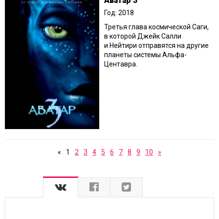
Аватар 3
Год: 2018
Третья глава космической Саги,
в которой Джейк Салли
и Нейтири отправятся на другие
планеты системы Альфа-
Центавра.
«
1
2
3
4
5
6
7
8
9
10
»