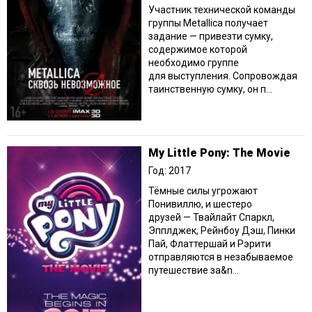
Участник технической команды
группы Metallica получает
задание — привезти сумку,
содержимое которой
необходимо группе
для выступления. Сопровождая
таинственную сумку, он п...
My Little Pony: The Movie
Год: 2017
Тёмные силы угрожают
Понивиллю, и шестеро
друзей — Твайлайт Спаркл,
Эпплджек, Рейнбоу Дэш, Пинки
Пай, Флаттершай и Рэрити
отправляются в незабываемое
путешествие за&n...