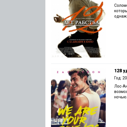
Солом
которы
однажд
128 у
Год: 2
Лос-А
возмо
ночью.