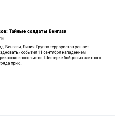
сов: Тайные солдаты Бенгази
016
од. Бенгази, Ливия. Группа террористов решает
здновать» события 11 сентября нападением
риканское посольство. Шестерке бойцов из элитного
ряда прик...