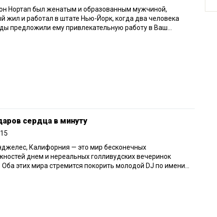
он Нортап был женатым и образованным мужчиной,
й жил и работал в штате Нью-Йорк, когда два человека
ы предложили ему привлекательную работу в Ваш...
даров сердца в минуту
015
нджелес, Калифорния — это мир бесконечных
жностей днем и нереальных голливудских вечеринок
 Оба этих мира стремится покорить молодой DJ по имени...