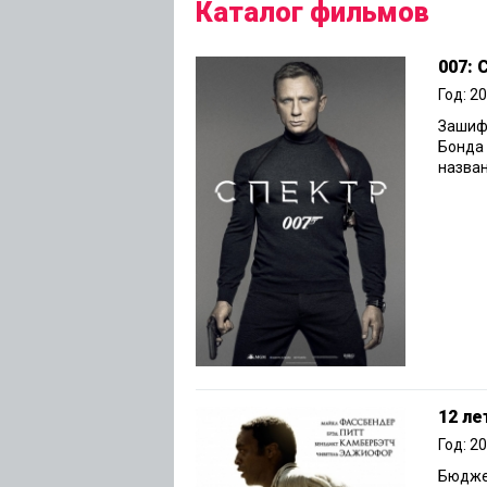
Каталог фильмов
007:
Год: 2
Зашиф
Бонда 
назван
12 ле
Год: 2
Бюджет