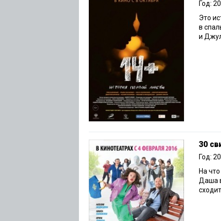
Год: 2
Это ис
в спал
и Джул
30 св
Год: 2
На что
Даша в
сходит