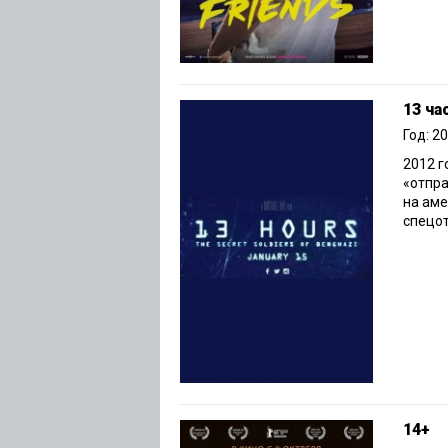
13 ча
Год: 2
2012 г
«отпра
на аме
спецот
14+