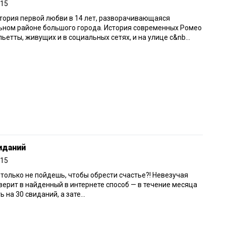
015
тория первой любви в 14 лет, разворачивающаяся
ьном районе большого города. История современных Ромео
ьетты, живущих и в социальных сетях, и на улице с&nb...
иданий
015
 только не пойдешь, чтобы обрести счастье?! Невезучая
ерит в найденный в интернете способ — в течение месяца
ь на 30 свиданий, а зате...