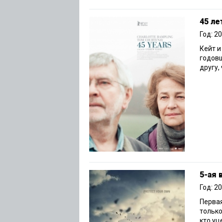
45 ле
Год: 2
Кейт 
годовщ
другу,
5-ая 
Год: 2
Первая
только
кто уц