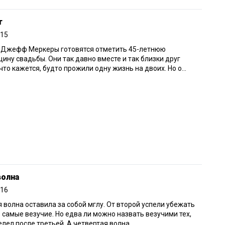
т
015
и Джефф Меркеры готовятся отметить 45-летнюю
ину свадьбы. Они так давно вместе и так близки друг
 что кажется, будто прожили одну жизнь на двоих. Но о...
волна
016
 волна оставила за собой мглу. От второй успели убежать
 самые везучие. Но едва ли можно назвать везучими тех,
елел после третьей. А четвертая волна...