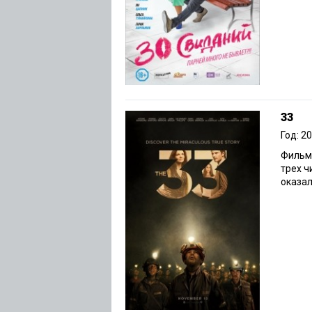
33
Год: 2
Фильм,
трех ч
оказал