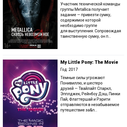
Участник технической команды
группы Metallica получает
задание — привезти сумку,
содержимое которой
необходимо группе
для выступления. Сопровождая
таинственную сумку, он п...
My Little Pony: The Movie
Год: 2017
Тёмные силы угрожают
Понивиллю, и шестеро
друзей — Твайлайт Спаркл,
Эпплджек, Рейнбоу Дэш, Пинки
Пай, Флаттершай и Рэрити
отправляются в незабываемое
путешествие за&n...