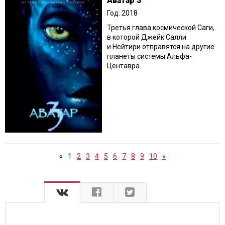
Аватар 3
Год: 2018
Третья глава космической Саги,
в которой Джейк Салли
и Нейтири отправятся на другие
планеты системы Альфа-
Центавра.
«
1
2
3
4
5
6
7
8
9
10
»