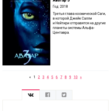
Аватар 3
Год: 2018
Третья глава космической Саги,
в которой Джейк Салли
и Нейтири отправятся на другие
планеты системы Альфа-
Центавра.
«
1
2
3
4
5
6
7
8
9
10
»