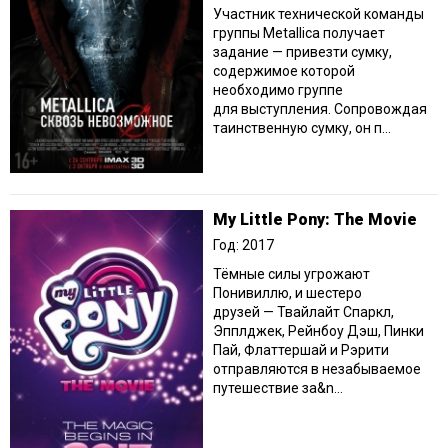
Участник технической команды
группы Metallica получает
задание — привезти сумку,
содержимое которой
необходимо группе
для выступления. Сопровождая
таинственную сумку, он п...
My Little Pony: The Movie
Год: 2017
Тёмные силы угрожают
Понивиллю, и шестеро
друзей — Твайлайт Спаркл,
Эпплджек, Рейнбоу Дэш, Пинки
Пай, Флаттершай и Рэрити
отправляются в незабываемое
путешествие за&n...