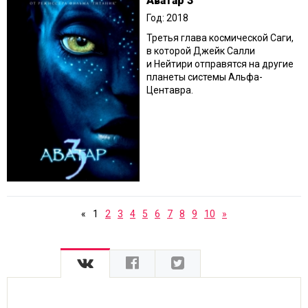
Аватар 3
Год: 2018
Третья глава космической Саги,
в которой Джейк Салли
и Нейтири отправятся на другие
планеты системы Альфа-
Центавра.
«
1
2
3
4
5
6
7
8
9
10
»