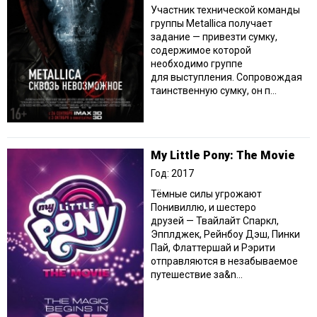
Участник технической команды
группы Metallica получает
задание — привезти сумку,
содержимое которой
необходимо группе
для выступления. Сопровождая
таинственную сумку, он п...
My Little Pony: The Movie
Год: 2017
Тёмные силы угрожают
Понивиллю, и шестеро
друзей — Твайлайт Спаркл,
Эпплджек, Рейнбоу Дэш, Пинки
Пай, Флаттершай и Рэрити
отправляются в незабываемое
путешествие за&n...