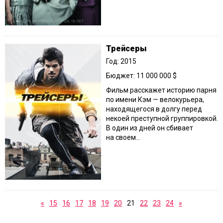
Трейсеры
Год: 2015
Бюджет: 11 000 000 $
Фильм расскажет историю парня
по имени Кэм — велокурьера,
находящегося в долгу перед
некоей преступной группировкой.
В один из дней он сбивает
на своем...
«
15
16
17
18
19
20
21
22
23
24
»