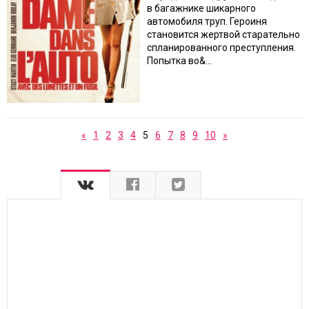
в багажнике шикарного
автомобиля труп. Героиня
становится жертвой старательно
спланированного преступления.
Попытка во&...
«
1
2
3
4
5
6
7
8
9
10
»