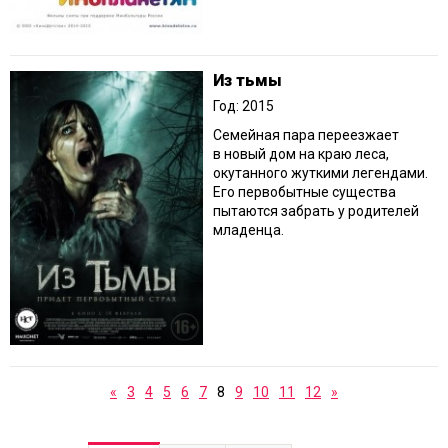
Из тьмы
Год: 2015
Семейная пара переезжает
в новый дом на краю леса,
окутанного жуткими легендами.
Его первобытные существа
пытаются забрать у родителей
младенца.
«
3
4
5
6
7
8
9
10
11
12
»