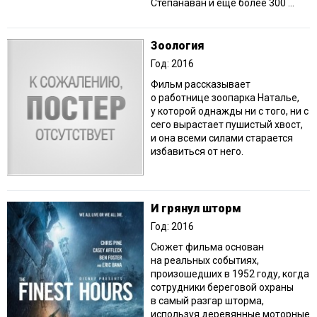
Степанаван и ещё более 300 ...
Зоология
Год: 2016
Фильм рассказывает
о работнице зоопарка Наталье,
у которой однажды ни с того, ни с
сего вырастает пушистый хвост,
и она всеми силами старается
избавиться от него.
И грянул шторм
Год: 2016
Сюжет фильма основан
на реальных событиях,
произошедших в 1952 году, когда
сотрудники береговой охраны
в самый разгар шторма,
используя деревянные моторные