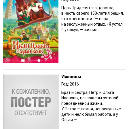
Царь Тридевятого царства,
в честь своего 150-летия решил,
что с него хватит — пора
на заслуженный отдых. «Я устал.
Я ухожу», — заявил...
Ивановы
Год: 2016
Брат и сестра, Петр и Ольга
Ивановы, поглощены рутиной
повседневной жизни.
У Петра — семья, непослушные
дети и нелюбимая работа, а у
Ольги — ...