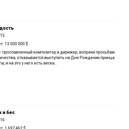
дость
015
: 13 500 000 $
— прославленный композитор и дирижер, вопреки просьбам
ичества, отказывается выступить на Дне Рождении принца
, и на это у него есть веска...
 и бес
016
: 1 697 462 $