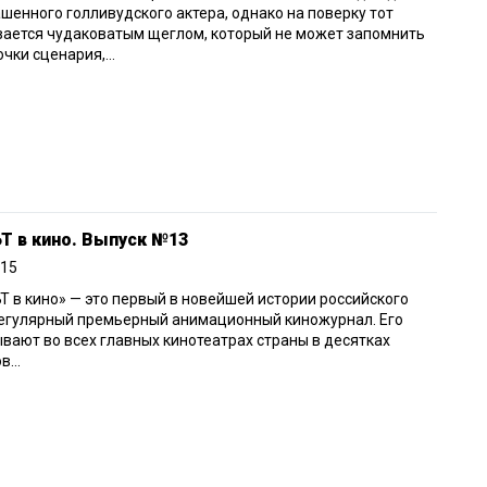
шенного голливудского актера, однако на поверку тот
вается чудаковатым щеглом, который не может запомнить
очки сценария,...
Т в кино. Выпуск №13
015
 в кино» — это первый в новейшей истории российского
регулярный премьерный анимационный киножурнал. Его
вают во всех главных кинотеатрах страны в десятках
...