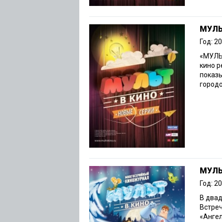
МУЛЬ
Год: 2
«МУЛЬТ
кино 
показы
городов
МУЛЬ
Год: 2
В двад
Встреч
«Ангел