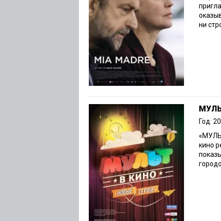
пригла
оказы
ни стр
МУЛЬ
Год: 2
«МУЛЬТ
кино 
показы
городов