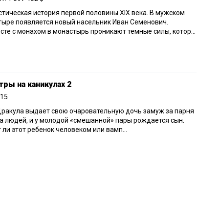
тическая история первой половины XIX века. В мужском
ыре появляется новый насельник Иван Семенович.
сте с монахом в монастырь проникают темные силы, котор...
ры на каникулах 2
015
ракула выдает свою очаровательную дочь замуж за парня
а людей, и у молодой «смешанной» пары рождается сын.
 ли этот ребенок человеком или вамп...