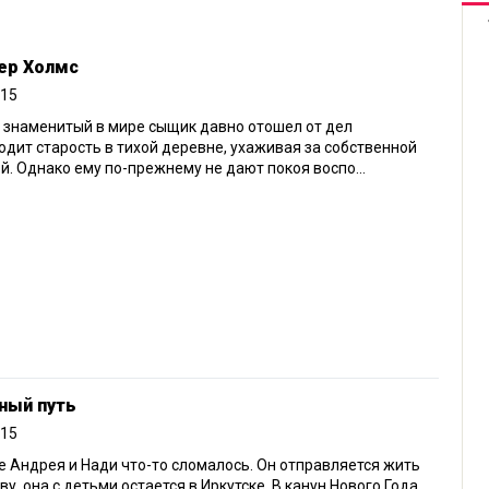
ер Холмс
015
 знаменитый в мире сыщик давно отошел от дел
одит старость в тихой деревне, ухаживая за собственной
й. Однако ему по-прежнему не дают покоя воспо...
ный путь
015
е Андрея и Нади что-то сломалось. Он отправляется жить
ву, она с детьми остается в Иркутске. В канун Нового Года