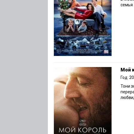
семья 
Мой 
Год: 2
Тони з
перера
любви,