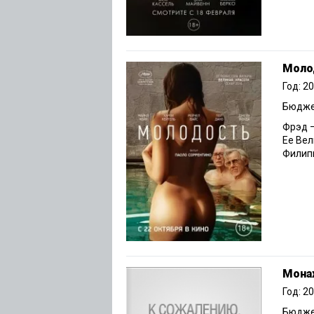
Моло
Год: 2
Бюджет
Фрэд 
Ее Вел
Филиппа
Монах
Год: 2
Бюджет