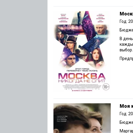
Москв
Год: 2
Бюджет
В день
каждый
выбор.
Предпр
Моя 
Год: 2
Бюджет
Марга