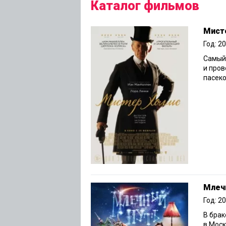
Каталог фильмов
Мист
Год: 2
Самый
и пров
пасеко
Млеч
Год: 2
В брак
в Моск