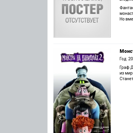
Фантас
монаст
Но вме
Монст
Год: 2
Граф Д
из мир
Станет