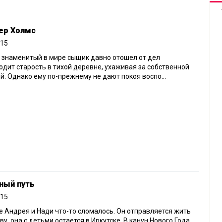
ер Холмс
015
 знаменитый в мире сыщик давно отошел от дел
одит старость в тихой деревне, ухаживая за собственной
й. Однако ему по-прежнему не дают покоя воспо...
ный путь
015
е Андрея и Нади что-то сломалось. Он отправляется жить
ву, она с детьми остается в Иркутске. В канун Нового Года