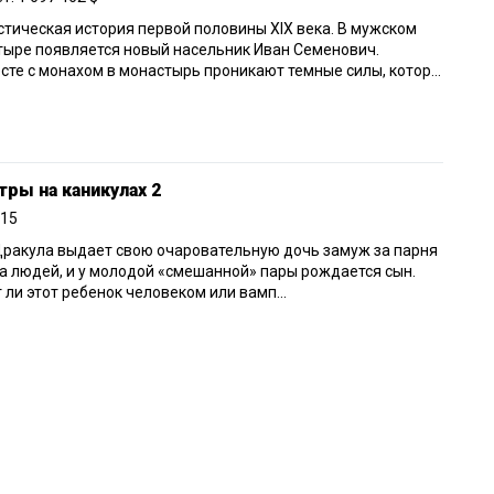
тическая история первой половины XIX века. В мужском
ыре появляется новый насельник Иван Семенович.
сте с монахом в монастырь проникают темные силы, котор...
ры на каникулах 2
015
ракула выдает свою очаровательную дочь замуж за парня
а людей, и у молодой «смешанной» пары рождается сын.
 ли этот ребенок человеком или вамп...