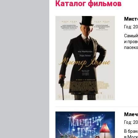
Каталог фильмов
Мист
Год: 2
Самый
и пров
пасеко
Млеч
Год: 2
В брак
в Моск