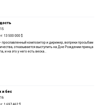
дость
015
: 13 500 000 $
— прославленный композитор и дирижер, вопреки просьбам
ичества, отказывается выступить на Дне Рождении принца
, и на это у него есть веска...
 и бес
016
: 1 697 462 $