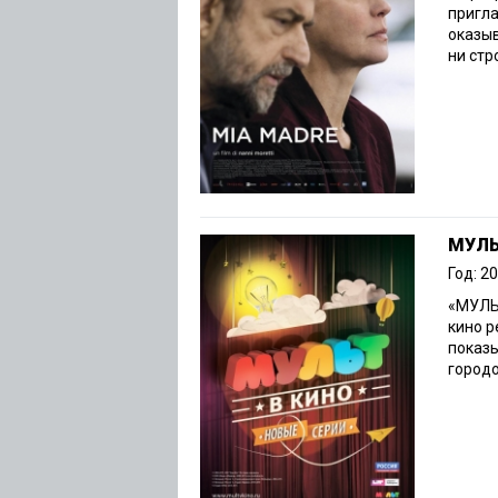
пригла
оказы
ни стр
МУЛЬ
Год: 2
«МУЛЬТ
кино 
показы
городов