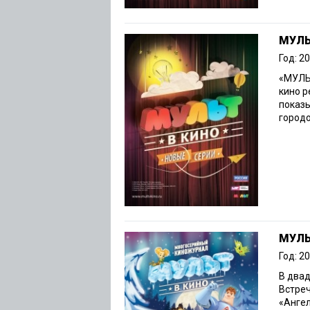
МУЛЬ
Год: 2
«МУЛЬТ
кино 
показы
городов
МУЛЬ
Год: 2
В двад
Встреч
«Ангел