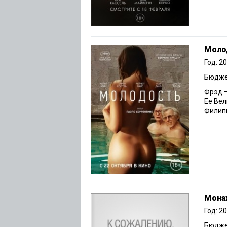
Моло
Год: 2
Бюджет
Фрэд 
Ее Вел
Филиппа
Монах
Год: 2
Бюджет