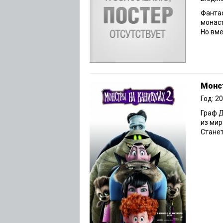
Фантас
монаст
Но вме
Монст
Год: 2
Граф Д
из мир
Станет