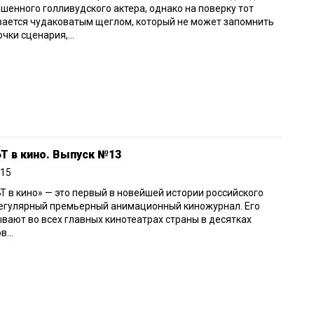
шенного голливудского актера, однако на поверку тот
вается чудаковатым щеглом, который не может запомнить
очки сценария,...
Т в кино. Выпуск №13
015
 в кино» — это первый в новейшей истории российского
регулярный премьерный анимационный киножурнал. Его
вают во всех главных кинотеатрах страны в десятках
...