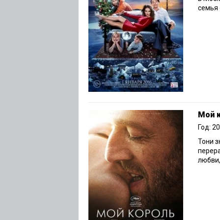
семья 
Мой 
Год: 2
Тони з
перера
любви,