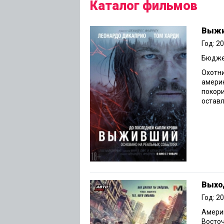
Каталог фильмов
Выжи
Год: 2
Бюджет
Охотни
америк
покор
оставля
Выхо
Год: 2
Америк
Восточ