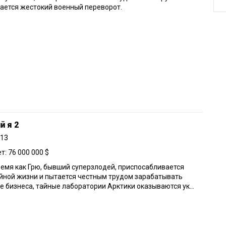
ается жестокий военный переворот.
й я 2
013
: 76 000 000 $
ремя как Грю, бывший суперзлодей, приспосабливается
йной жизни и пытается честным трудом зарабатывать
е бизнеса, тайные лаборатории Арктики оказываются ук...