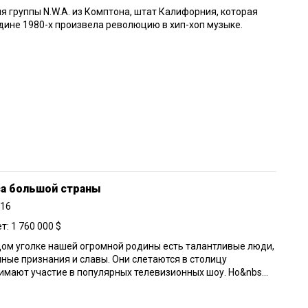
я группы N.W.A. из Комптона, штат Калифорния, которая
дине 1980-х произвела революцию в хип-хоп музыке.
са большой страны
016
: 1 760 000 $
ом уголке нашей огромной родины есть талантливые люди,
ные признания и славы. Они слетаются в столицу
имают участие в популярных телевизионных шоу. Но&nbs...