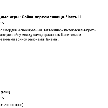
ные игры: Сойка-пересмешница. Часть II
015
с Эвердин и своенравный Пит Мелларк пытаются выиграть
анскую войну между самодержавным Капитолием
ерзанными войной районами Панема…
 улиц
015
: 28 000 000 $