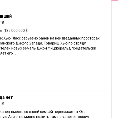
вший
015
: 135 000 000 $
к Хью Гласс серьезно ранен на неизведанных просторах
анского Дикого Запада. Товарищ Хью по отряду
ителей новых земель Джон Фицжеральд предательски
ет его ...
да нет
015
анец вместе со своей семьей переезжает в Юго-
ную Азию, но мирно пожить там не удается: вокруг