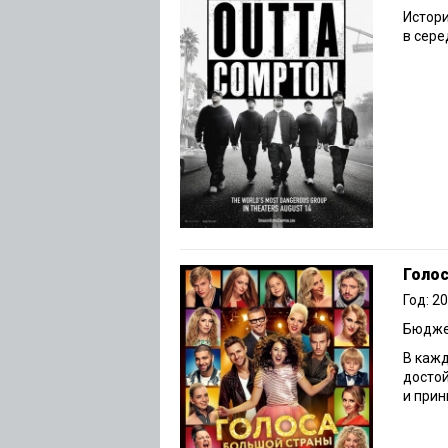
Истори
в сере
Голо
Год: 2
Бюджет
В кажд
достой
и прин