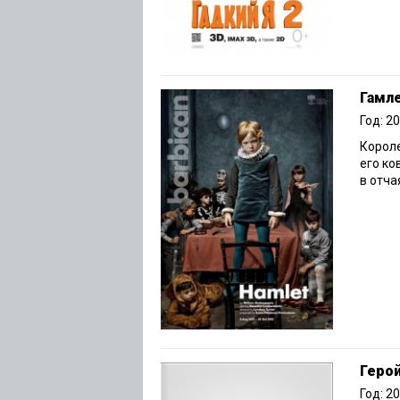
Гамл
Год: 2
Короле
его ко
в отча
Геро
Год: 2