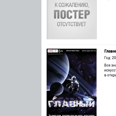
Глав
Год: 2
Все зн
искусс
в откр