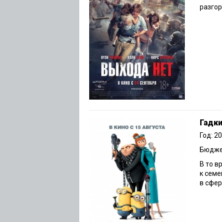
разгор
Гадки
Год: 2
Бюджет
В то в
к семе
в сфер