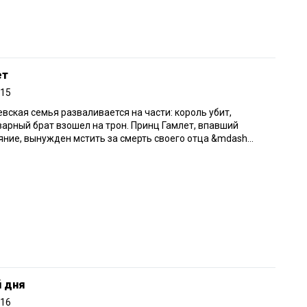
ет
015
вская семья разваливается на части: король убит,
варный брат взошел на трон. Принц Гамлет, впавший
яние, вынужден мстить за смерть своего отца &mdash...
й дня
016