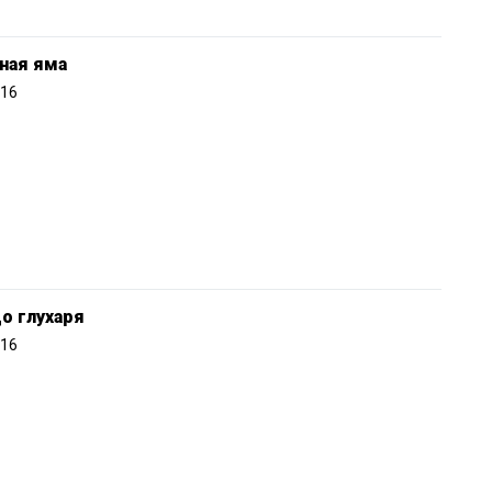
ная яма
016
о глухаря
016