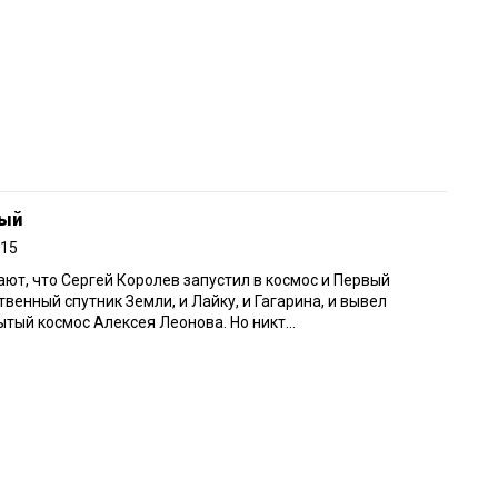
ный
015
ают, что Сергей Королев запустил в космос и Первый
твенный спутник Земли, и Лайку, и Гагарина, и вывел
ытый космос Алексея Леонова. Но никт...