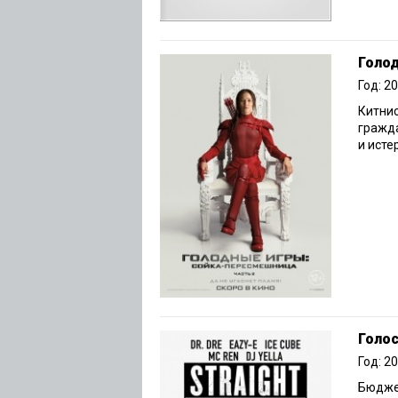
Голод
Год: 2
Китнис
гражд
и ист
Голос
Год: 2
Бюджет