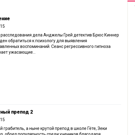
ение
015
 расследования дела Анджелы Грей детектив Брюс Киннер
ен обратиться к психологу для выявления
авленных воспоминаний. Сеанс регрессивного гипноза
ает ужасающие...
тный препод 2
015
 грабитель, а ныне крутой препод в школе Гёте, Зеки
, обрел популярность среди учеников благодаря