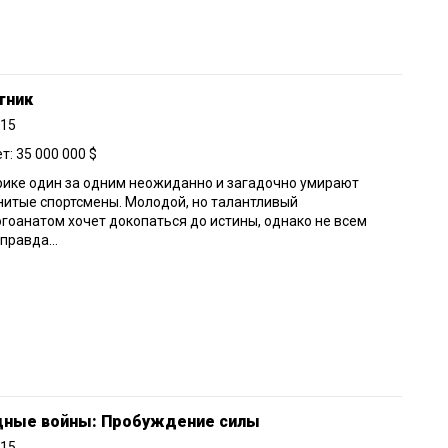
тник
015
: 35 000 000 $
ике один за одним неожиданно и загадочно умирают
итые спортсмены. Молодой, но талантливый
гоанатом хочет докопаться до истины, однако не всем
правда...
дные войны: Пробуждение силы
015