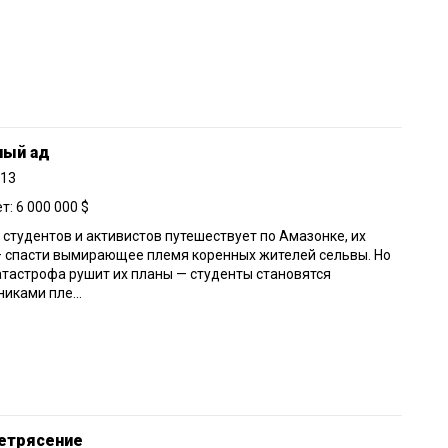
ный ад
013
: 6 000 000 $
 студентов и активистов путешествует по Амазонке, их
— спасти вымирающее племя коренных жителей сельвы. Но
тастрофа рушит их планы — студенты становятся
иками пле...
етрясение