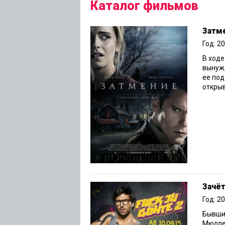
Каталог фильмов
Затм
Год: 2
В ходе
вынужд
ее под
открыв
Зачё
Год: 2
Бывший
Мюллер