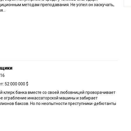
иционным методам преподавания. Не успел он заскучать,
...
нщики
016
: 52 000 000 $
 клерк банка вместе со своей любовницей проворачивает
е ограбление инкассаторской машины и забирает
лионов баксов. Но по неопытности преступники-дебютанты