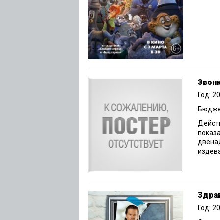
Звон
Год: 2
Бюджет
Действ
показа
двенад
издева
Здрав
Год: 2