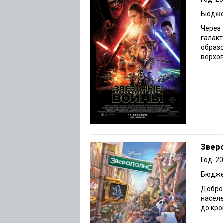
Бюджет
Через 
галакт
образо
верхов
Звер
Год: 2
Бюджет
Добро 
насел
до кро