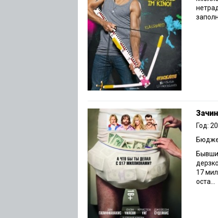
нетрад
заполня
Зачи
Год: 2
Бюджет
Бывший
дерзко
17 мил
оста...