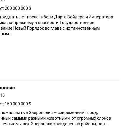
: 200 000 000 $
тридцать лет после гибели Дарта Вейдера и Императора
ика по-прежнему в опасности. Государственное
вание Новый Порядок во главе с их таинственным
ным...
ополис
016
: 150 000 000 $
пожаловать в Зверополис — современный город,
енный самыми разными животными, от огромных слонов
шечных мышек. Зверополис разделен на районы, пол...