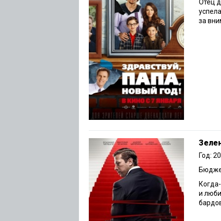
Отец д
успела
за вни
Зелен
Год: 2
Бюджет
Когда-
и люби
бардов