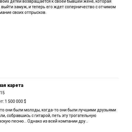
воих детей возвращается к своей бывшей жене, которая
 выйти замуж, и теперь его ждет соперничество с отчимом
мание своих отпрысков.
ая карета
015
: 1 500 000 $
то они были молоды, когда-то они были лучшими друзьями
ли, собравшись с гитарой, петь эту трогательную
скую песню… Однако из всей компании дру...