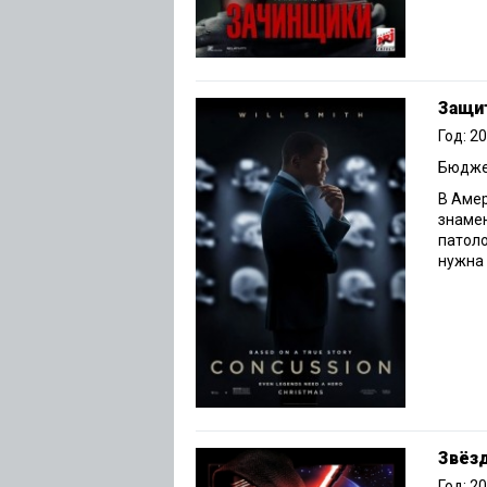
Защи
Год: 2
Бюджет
В Амер
знамен
патоло
нужна 
Звёз
Год: 2