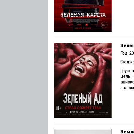
Зеле
Год: 2
Бюджет
Группа
цель 
авиака
заложн
Земл