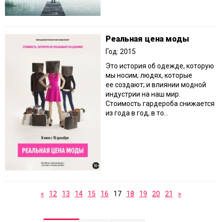
Реальная цена моды
Год: 2015
Это история об одежде, которую
мы носим; людях, которые
ее создают; и влиянии модной
индустрии на наш мир.
Стоимость гардероба снижается
из года в год, в то...
«
12
13
14
15
16
17
18
19
20
21
»