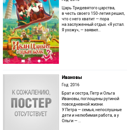
Царь Тридевятого царства,
в честь своего 150-летия решил,
что с него хватит — пора
на заслуженный отдых. «Я устал.
Я ухожу», — заявил...
Ивановы
Год: 2016
Брат и сестра, Петр и Ольга
Ивановы, поглощены рутиной
повседневной жизни.
У Петра — семья, непослушные
дети и нелюбимая работа, а у
Ольги — ...