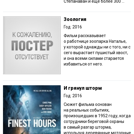
Степанаван и ещё более 300 ...
Зоология
Год: 2016
Фильм рассказывает
о работнице зоопарка Наталье,
у которой однажды ни с того, ни с
сего вырастает пушистый хвост,
и она всеми силами старается
избавиться от него.
И грянул шторм
Год: 2016
Сюжет фильма основан
на реальных событиях,
произошедших в 1952 году, когда
сотрудники береговой охраны
в самый разгар шторма,
используя деревянные моторные