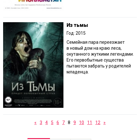
Из тьмы
Год: 2015
Семейная пара переезжает
в новый дом на краю леса,
окутанного жуткими легендами.
Его первобытные существа
пытаются забрать у родителей
младенца.
«
3
4
5
6
7
8
9
10
11
12
»