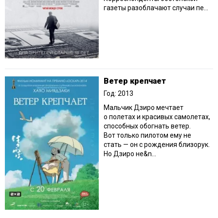
газеты разоблачают случаи пе...
Ветер крепчает
Год: 2013
Мальчик Дзиро мечтает
о полетах и красивых самолетах,
способных обогнать ветер.
Вот только пилотом ему не
стать — он с рождения близорук.
Но Дзиро не&n...