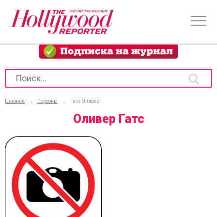
Главная
→
Персоны
→
Гатс Оливер
Оливер Гатс